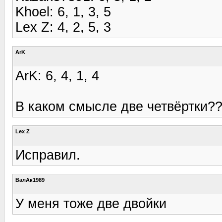
Khoel: 6, 1, 3, 5
Lex Z: 4, 2, 5, 3
ArK
ArK: 6, 4, 1, 4
В каком смысле две четвёртки?
Lex Z
Исправил.
ВалАк1989
У меня тоже две двойки