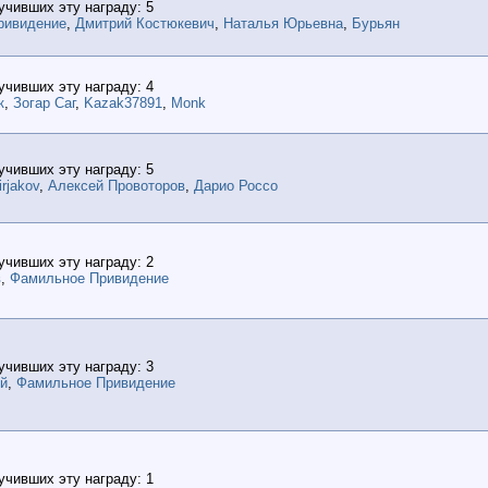
учивших эту награду: 5
ривидение
,
Дмитрий Костюкевич
,
Наталья Юрьевна
,
Бурьян
учивших эту награду: 4
к
,
Зогар Саг
,
Kazak37891
,
Monk
учивших эту награду: 5
irjakov
,
Алексей Провоторов
,
Дарио Россо
учивших эту награду: 2
в
,
Фамильное Привидение
учивших эту награду: 3
й
,
Фамильное Привидение
учивших эту награду: 1