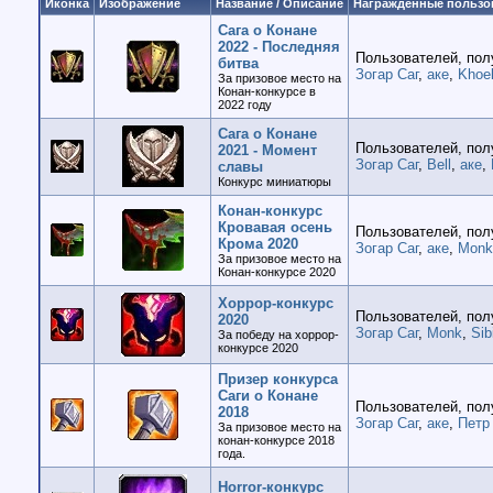
Иконка
Изображение
Название / Описание
Награждённые пользо
Сага о Конане
2022 - Последняя
Пользователей, пол
битва
Зогар Саг
,
аке
,
Khoe
За призовое место на
Конан-конкурсе в
2022 году
Сага о Конане
Пользователей, пол
2021 - Момент
Зогар Саг
,
Bell
,
аке
,
славы
Конкурс миниатюры
Конан-конкурс
Кровавая осень
Пользователей, пол
Крома 2020
Зогар Саг
,
аке
,
Monk
За призовое место на
Конан-конкурсе 2020
Хоррор-конкурс
Пользователей, пол
2020
Зогар Саг
,
Monk
,
Sib
За победу на хоррор-
конкурсе 2020
Призер конкурса
Саги о Конане
Пользователей, пол
2018
Зогар Саг
,
аке
,
Петр
За призовое место на
конан-конкурсе 2018
года.
Horror-конкурс