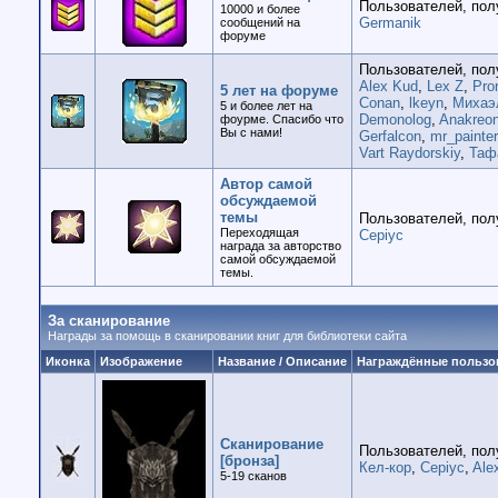
Пользователей, пол
10000 и более
Germanik
сообщений на
форуме
Пользователей, пол
Alex Kud
,
Lex Z
,
Pro
5 лет на форуме
Conan
,
lkeyn
,
Михаэ
5 и более лет на
Demonolog
,
Anakreo
фоурме. Спасибо что
Вы с нами!
Gerfalcon
,
mr_painter
Vart Raydorskiy
,
Таф
Автор самой
обсуждаемой
темы
Пользователей, пол
Переходящая
Cepiyc
награда за авторство
самой обсуждаемой
темы.
За сканирование
Награды за помощь в сканировании книг для библиотеки сайта
Иконка
Изображение
Название / Описание
Награждённые пользо
Сканирование
Пользователей, пол
[бронза]
Кел-кор
,
Cepiyc
,
Ale
5-19 cканов