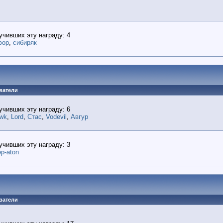
учивших эту награду: 4
фор
,
сибиряк
ватели
учивших эту награду: 6
awk
,
Lord
,
Стас
,
Vodevil
,
Авгур
учивших эту награду: 3
p-aton
ватели