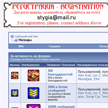
Хайборийский Мир
Награды
Wiki
Справка
Польз
За активность на форуме
Награды активным участникам форума
Иконка
Изображение
Название / Описание
Награждённые пользо
300
Пользователей, пол
благодарностей
Alex Kud
,
Lex Z
,
Mar
300 и более
Alexafgan
,
Elric
благодарностей
1000 и более
Пользователей, пол
сообщений
Alex Kud
,
Lex Z
,
War
За тысячу и более
aton
,
Зогар Саг
,
Terr
сообщений на
форуме.
10000 сообщений