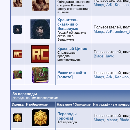
Пользователей, пол
Обладатель сказания
Marqs
,
ArK
,
Кел-кор
о короле Конане в
эпоху его странствия
в Танзе
Хранитель
сказания о
Пользователей, пол
Венариуме
Marqs
,
ArK
,
andrew_
Гордый обладатель
сказания о
Венариуме
Красный Циник
Пользователей, пол
Справедлив,
Blade Hawk
правдив,
циничнокрасен.
Развитие сайта
Пользователей, пол
[золото]
Marqs
,
ArK
,
Кел-кор
За переводы
Награды нашим переводчикам
Иконка
Изображение
Название / Описание
Награждённые пользо
Переводы
Пользователей, пол
[бронза]
Marqs
,
Марат
,
Blade
1-3 перевода