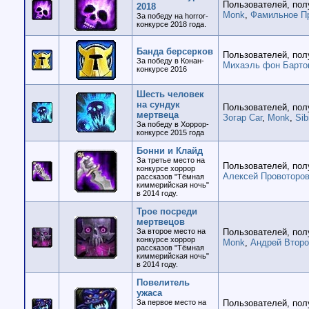
Пользователей, пол
2018
Monk
,
Фамильное П
За победу на horror-
конкурсе 2018 года.
Банда берсерков
Пользователей, пол
За победу в Конан-
Михаэль фон Барто
конкурсе 2016
Шесть человек
на сундук
Пользователей, пол
мертвеца
Зогар Саг
,
Monk
,
Sib
За победу в Хоррор-
конкурсе 2015 года
Бонни и Клайд
За третье место на
Пользователей, пол
конкурсе хоррор
Алексей Провоторо
рассказов "Тёмная
киммерийская ночь"
в 2014 году.
Трое посреди
мертвецов
За второе место на
Пользователей, пол
конкурсе хоррор
Monk
,
Андрей Второ
рассказов "Тёмная
киммерийская ночь"
в 2014 году.
Повелитель
ужаса
За первое место на
Пользователей, пол