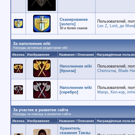
Сканирование
Пользователей, пол
[золото]
Lex Z
,
Lord
,
де Мон
30 и более сканов
За наполнение wiki
Награды активным редакторам wiki
Иконка
Изображение
Название / Описание
Награждённые пользо
Наполнение wiki
Пользователей, пол
[бронза]
Chertoznai
,
Blade H
Наполнение wiki
Пользователей, пол
[серебро]
Marqs
,
Кел-кор
,
imhe
За участие в развитии сайта
Награды за помощь в развитии сайта
Иконка
Изображение
Название / Описание
Награждённые пользо
Хранитель
сказания Танзы