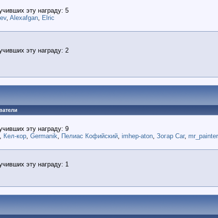
учивших эту награду: 5
lev
,
Alexafgan
,
Elric
учивших эту награду: 2
ватели
учивших эту награду: 9
,
Кел-кор
,
Germanik
,
Пелиас Кофийский
,
imhep-aton
,
Зогар Саг
,
mr_painter
учивших эту награду: 1