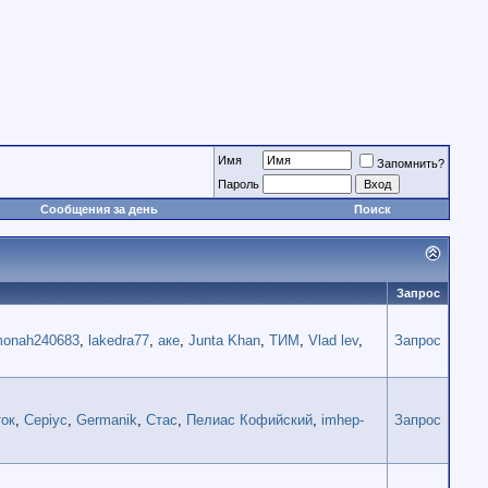
Имя
Запомнить?
Пароль
Сообщения за день
Поиск
Запрос
onah240683
,
lakedra77
,
аке
,
Junta Khan
,
ТИМ
,
Vlad lev
,
Запрос
ок
,
Cepiyc
,
Germanik
,
Стас
,
Пелиас Кофийский
,
imhep-
Запрос