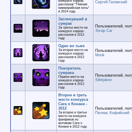
конкурсе хоррор
Сергей Галевский
рассказов "Тёмная
киммерийская ночь"
в 2014 году.
Заглянувший в
сумрак
Пользователей, пол
За третье место на
Зогар Саг
конкурсе хоррор-
рассказов в 2012
году.
Один во тьме
За второе место на
Пользователей, пол
конкурсе хоррор-
Monk
рассказов в 2012
году.
Покоритель
сумрака
Пользователей, пол
Первое место на
Sibirjakov
конкурсе хоррор-
рассказов в 2012
году.
Второе и треть
место конкурса
Сага о Конане -
2012
Пользователей, пол
За второе и третье
Пелиас Кофийский
место на конкурсе
фанфиков по
мотивам Саги о
Конане в 2012 году.