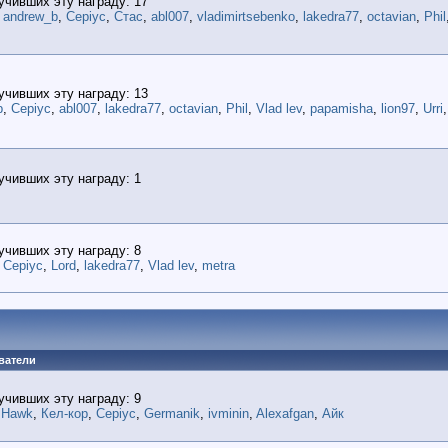
учивших эту награду: 17
,
andrew_b
,
Cepiyc
,
Стас
,
abl007
,
vladimirtsebenko
,
lakedra77
,
octavian
,
Phil
учивших эту награду: 13
b
,
Cepiyc
,
abl007
,
lakedra77
,
octavian
,
Phil
,
Vlad lev
,
papamisha
,
lion97
,
Urri
учивших эту награду: 1
учивших эту награду: 8
,
Cepiyc
,
Lord
,
lakedra77
,
Vlad lev
,
metra
ватели
учивших эту награду: 9
 Hawk
,
Кел-кор
,
Cepiyc
,
Germanik
,
ivminin
,
Alexafgan
,
Айк