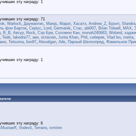
учивших эту награду: 1
учивших эту награду: 71
rok
,
Warlock
,
Даумантис
,
Marqs
,
Марат
,
Хасатэ
,
Andrew_Z
,
Брэнт
,
Sfandra
ль фон Барток
,
Cepiyc
,
Lord
,
Germanik
,
Стас
,
abl007
,
Brian Tolwell
,
MAX
,
n
,
B_B
,
Авгур
,
Rock
,
Сэр Бри
,
Соломон Кан
,
monah240683
,
Woland
,
хадж
,
Teek
,
lakedra77
,
аке
,
octavian
,
Junta Khan
,
Phil
,
сибиряк
,
Vlad lev
,
metra
,
ано
,
Tetsuma
,
lion97
,
Alexafgan
,
Айк
,
Парный Шелкопряд
,
Фамильное При
учивших эту награду: 1
ватели
учивших эту награду: 6
xMustaeff
,
Vodevil
,
Terrano
,
ivminin