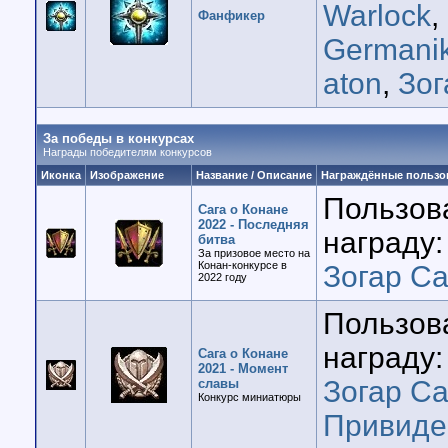
Warlock
,
Фанфикер
Germani
aton
,
Зог
За победы в конкурсах
Награды победителям конкурсов
Иконка
Изображение
Название / Описание
Награждённые пользо
Пользов
Сага о Конане
2022 - Последняя
награду:
битва
За призовое место на
Конан-конкурсе в
Зогар Са
2022 году
Пользов
награду:
Сага о Конане
2021 - Момент
Зогар Са
славы
Конкурс миниатюры
Привиде