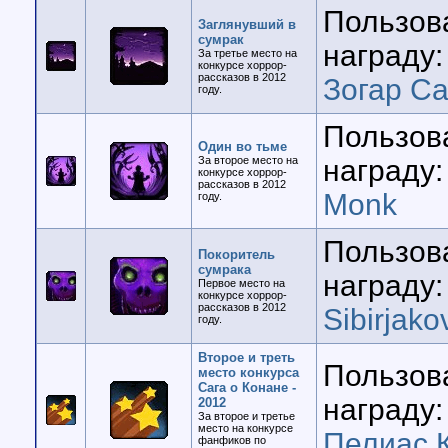
Пользов
Заглянувший в
сумрак
награду:
За третье место на
конкурсе хоррор-
рассказов в 2012
Зогар Са
году.
Пользов
Один во тьме
За второе место на
награду:
конкурсе хоррор-
рассказов в 2012
Monk
году.
Пользов
Покоритель
сумрака
награду:
Первое место на
конкурсе хоррор-
рассказов в 2012
Sibirjako
году.
Второе и треть
Пользов
место конкурса
Сага о Конане -
награду:
2012
За второе и третье
место на конкурсе
Пелиас 
фанфиков по