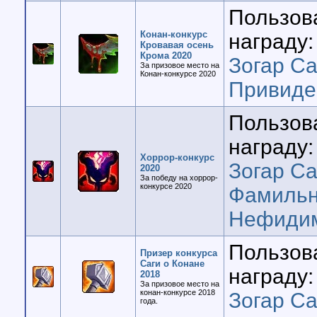
Пользов
Конан-конкурс
награду:
Кровавая осень
Крома 2020
Зогар Са
За призовое место на
Конан-конкурсе 2020
Привиде
Пользов
награду:
Хоррор-конкурс
Зогар Са
2020
За победу на хоррор-
конкурсе 2020
Фамильн
Нефиди
Пользов
Призер конкурса
Саги о Конане
награду:
2018
За призовое место на
конан-конкурсе 2018
Зогар Са
года.