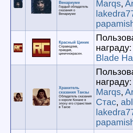
Marqs
,
A
Венариуме
Гордый обладатель
сказания о
lakedra7
Венариуме
papamis
Пользов
Красный Циник
награду:
Справедлив,
правдив,
циничнокрасен.
Blade H
Пользов
награду:
Хранитель
Marqs
,
A
сказания Танзы
Обладатель сказания
Стас
,
ab
о короле Конане в
эпоху его странствия
в Танзе
lakedra7
papamis