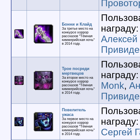
Провото
Пользов
Бонни и Клайд
награду:
За третье место на
конкурсе хоррор
Алексей
рассказов "Тёмная
киммерийская ночь"
в 2014 году.
Привиде
Пользов
Трое посреди
награду:
мертвецов
За второе место на
конкурсе хоррор
Monk
,
Ан
рассказов "Тёмная
киммерийская ночь"
в 2014 году.
Привиде
Пользов
Повелитель
ужаса
награду:
За первое место на
конкурсе хоррор
рассказов "Тёмная
Сергей 
киммерийская ночь"
в 2014 году.