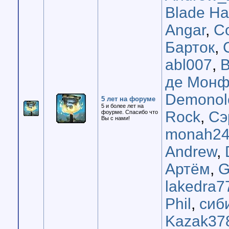
Blade H
Angar
,
C
Барток
,
abl007
,
B
де Мон
Demonol
5 лет на форуме
5 и более лет на
Rock
,
Сэ
фоурме. Спасибо что
Вы с нами!
monah24
Andrew
,
Артём
,
G
lakedra7
Phil
,
сиб
Kazak37