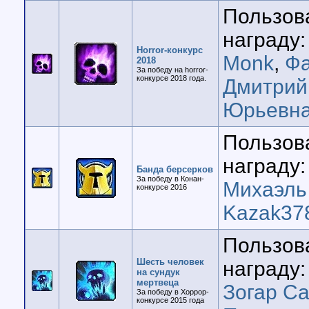
Пользов
награду:
Horror-конкурс
Monk
,
Фа
2018
За победу на horror-
конкурсе 2018 года.
Дмитрий
Юрьевн
Пользов
награду:
Банда берсерков
За победу в Конан-
Михаэль
конкурсе 2016
Kazak37
Пользов
Шесть человек
награду:
на сундук
мертвеца
Зогар Са
За победу в Хоррор-
конкурсе 2015 года