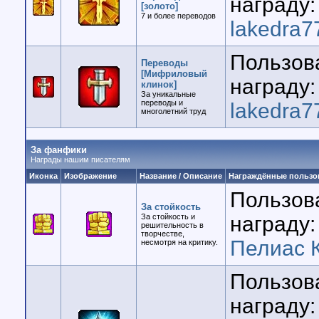
награду:
[золото]
7 и более переводов
lakedra7
Пользов
Переводы
[Мифриловый
награду:
клинок]
За уникальные
переводы и
lakedra7
многолетний труд
За фанфики
Награды нашим писателям
Иконка
Изображение
Название / Описание
Награждённые пользо
Пользов
За стойкость
За стойкость и
награду:
решительность в
творчестве,
Пелиас 
несмотря на критику.
Пользов
награду: