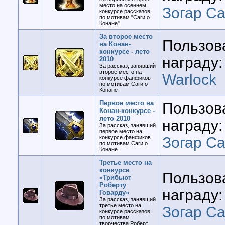
место на осеннем
Зогар Са
конкурсе рассказов
по мотивам "Саги о
Конане".
За второе место
Пользов
на Конан-
конкурсе - лето
награду:
2010
За рассказ, занявший
второе место на
Warlock
конкурсе фанфиков
по мотивам Саги о
Конане
Первое место на
Пользов
Конан-конкурсе -
лето 2010
награду:
За рассказ, занявший
первое место на
конкурсе фанфиков
Зогар Са
по мотивам Саги о
Конане
Третье место на
конкурсе
Пользов
«Трибьют
Роберту
награду:
Говарду»
За рассказ, занявший
третье место на
Зогар Са
конкурсе рассказов
по мотивам
творчества Роберт