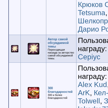
Крюков 
Tetsuma
Шелкопр
Дарио Р
Пользов
Автор самой
обсуждаемой
темы
награду:
Переходящая
награда за авторство
Cepiyc
самой обсуждаемой
темы.
Пользов
награду:
Alex Kud
300
ArK
,
Кел
благодарностей
300 и более
благодарностей
Tolwell
,
З