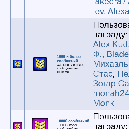
lakedra7
lev
,
Alex
Пользов
награду:
Alex Kud
Ф.
,
Blad
1000 и более
сообщений
Михаэль
За тысячу и более
сообщений на
Стас
,
Пе
форуме.
Зогар Са
monah24
Monk
Пользов
10000 сообщений
награду:
10000 и более
сообщений на