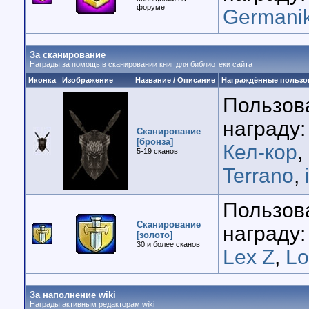
форуме
Germani
За сканирование
Награды за помощь в сканировании книг для библиотеки сайта
Иконка
Изображение
Название / Описание
Награждённые пользо
Пользов
награду:
Сканирование
[бронза]
Кел-кор
,
5-19 cканов
Terrano
,
Пользов
Сканирование
награду:
[золото]
30 и более сканов
Lex Z
,
Lo
За наполнение wiki
Награды активным редакторам wiki