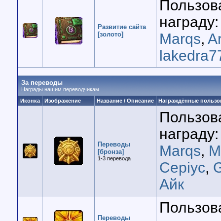
Пользов
награду:
Развитие сайта
[золото]
Marqs
,
A
lakedra7
За переводы
Награды нашим переводчикам
Иконка
Изображение
Название / Описание
Награждённые пользо
Пользов
награду:
Переводы
Marqs
,
М
[бронза]
1-3 перевода
Cepiyc
,
Айк
Пользов
Переводы