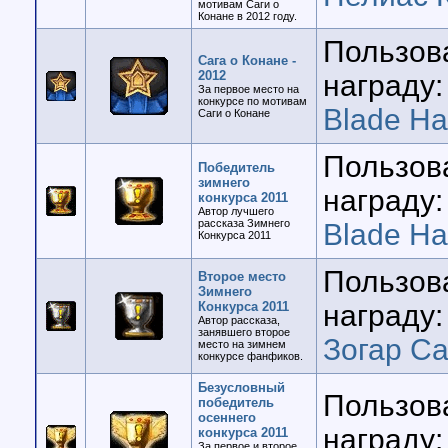
мотивам Саги о
Конане в 2012 году.
Пользов
Сага о Конане -
2012
награду:
За первое место на
конкурсе по мотивам
Blade H
Саги о Конане
Пользов
Победитель
зимнего
награду:
конкурса 2011
Автор лучшего
рассказа Зимнего
Blade H
Конкурса 2011
Пользов
Второе место
Зимнего
Конкурса 2011
награду:
Автор рассказа,
занявшего второе
Зогар Са
место на зимнем
конкурсе фанфиков.
Безусловный
Пользов
победитель
осеннего
награду:
конкурса 2011
За первое и второе