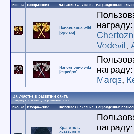
Иконка
Изображение
Название / Описание
Награждённые пользо
Пользов
награду:
Наполнение wiki
[бронза]
Chertozn
Vodevil
,
Пользов
награду:
Наполнение wiki
[серебро]
Marqs
,
К
За участие в развитии сайта
Награды за помощь в развитии сайта
Иконка
Изображение
Название / Описание
Награждённые пользо
Пользов
награду:
Хранитель
сказания о