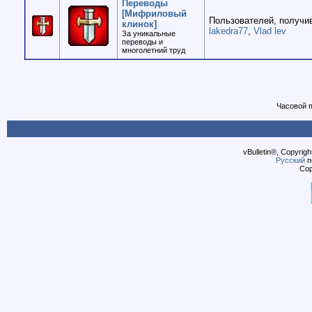
Переводы
[Мифриловый
Пользователей, получив
клинок]
lakedra77
,
Vlad lev
За уникальные
переводы и
многолетний труд
Часовой 
vBulletin®, Copyrigh
Русский
п
Cop