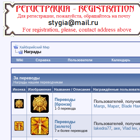
Хайборийский Мир
Награды
Wiki
Справка
Пользователи
Календарь
За переводы
Награды нашим переводчикам
Иконка
Изображение
Название / Описание
Награждённые пользовате
Переводы
Пользователей, получив
[бронза]
Marqs
,
Марат
,
Blade Ha
1-3 перевода
Переводы
Пользователей, получив
[золото]
lakedra77
,
аке
,
Vlad lev
,
7 и более переводов