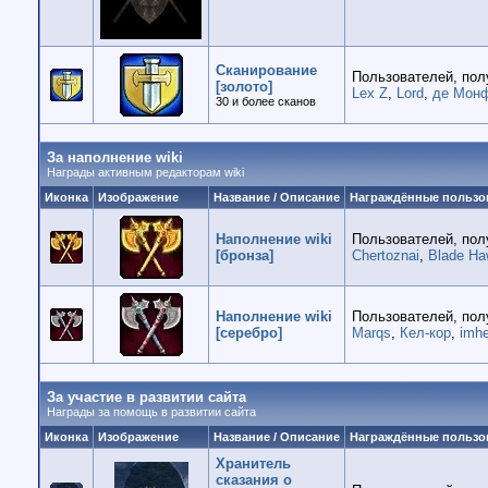
Сканирование
Пользователей, пол
[золото]
Lex Z
,
Lord
,
де Мон
30 и более сканов
За наполнение wiki
Награды активным редакторам wiki
Иконка
Изображение
Название / Описание
Награждённые пользо
Наполнение wiki
Пользователей, пол
[бронза]
Chertoznai
,
Blade H
Наполнение wiki
Пользователей, пол
[серебро]
Marqs
,
Кел-кор
,
imhe
За участие в развитии сайта
Награды за помощь в развитии сайта
Иконка
Изображение
Название / Описание
Награждённые пользо
Хранитель
сказания о