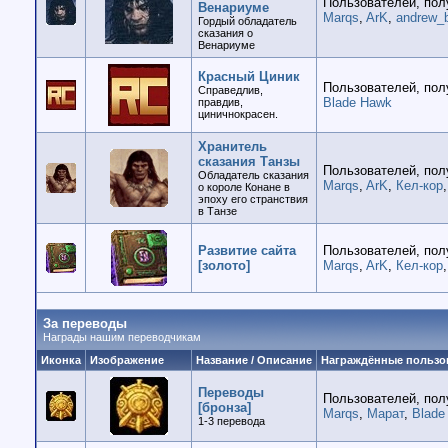
Пользователей, пол
Венариуме
Marqs
,
ArK
,
andrew_
Гордый обладатель
сказания о
Венариуме
Красный Циник
Пользователей, пол
Справедлив,
Blade Hawk
правдив,
циничнокрасен.
Хранитель
сказания Танзы
Пользователей, пол
Обладатель сказания
Marqs
,
ArK
,
Кел-кор
о короле Конане в
эпоху его странствия
в Танзе
Развитие сайта
Пользователей, пол
[золото]
Marqs
,
ArK
,
Кел-кор
За переводы
Награды нашим переводчикам
Иконка
Изображение
Название / Описание
Награждённые пользо
Переводы
Пользователей, пол
[бронза]
Marqs
,
Марат
,
Blade
1-3 перевода