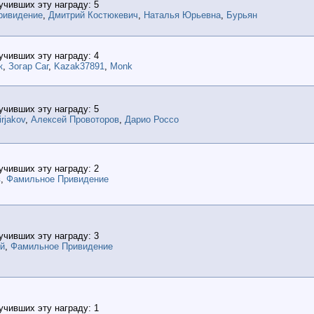
учивших эту награду: 5
ривидение
,
Дмитрий Костюкевич
,
Наталья Юрьевна
,
Бурьян
учивших эту награду: 4
к
,
Зогар Саг
,
Kazak37891
,
Monk
учивших эту награду: 5
irjakov
,
Алексей Провоторов
,
Дарио Россо
учивших эту награду: 2
в
,
Фамильное Привидение
учивших эту награду: 3
й
,
Фамильное Привидение
учивших эту награду: 1