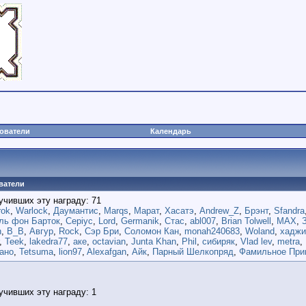
ователи
Календарь
ватели
учивших эту награду: 71
rok
,
Warlock
,
Даумантис
,
Marqs
,
Марат
,
Хасатэ
,
Andrew_Z
,
Брэнт
,
Sfandra
ль фон Барток
,
Cepiyc
,
Lord
,
Germanik
,
Стас
,
abl007
,
Brian Tolwell
,
MAX
,
n
,
B_B
,
Авгур
,
Rock
,
Сэр Бри
,
Соломон Кан
,
monah240683
,
Woland
,
хадж
,
Teek
,
lakedra77
,
аке
,
octavian
,
Junta Khan
,
Phil
,
сибиряк
,
Vlad lev
,
metra
,
ано
,
Tetsuma
,
lion97
,
Alexafgan
,
Айк
,
Парный Шелкопряд
,
Фамильное При
учивших эту награду: 1