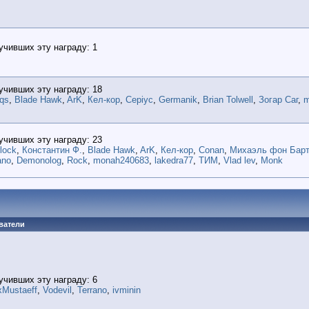
учивших эту награду: 1
учивших эту награду: 18
qs
,
Blade Hawk
,
ArK
,
Кел-кор
,
Cepiyc
,
Germanik
,
Brian Tolwell
,
Зогар Саг
,
m
учивших эту награду: 23
lock
,
Константин Ф.
,
Blade Hawk
,
ArK
,
Кел-кор
,
Conan
,
Михаэль фон Барт
ano
,
Demonolog
,
Rock
,
monah240683
,
lakedra77
,
ТИМ
,
Vlad lev
,
Monk
ватели
учивших эту награду: 6
xMustaeff
,
Vodevil
,
Terrano
,
ivminin