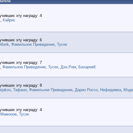
ватели
учивших эту награду: 4
l
,
Кайрис
учивших эту награду: 6
Monk
,
Фамильное Привидение
,
Тусек
учивших эту награду: 7
,
Фамильное Привидение
,
Тусек
,
Дэн.Рим
,
БахаревК
учивших эту награду: 8
irjakov
,
Тафано
,
Фамильное Привидение
,
Дарио Россо
,
Нефидимка
,
Мэде
учивших эту награду: 4
 Мамонов
,
Тусек