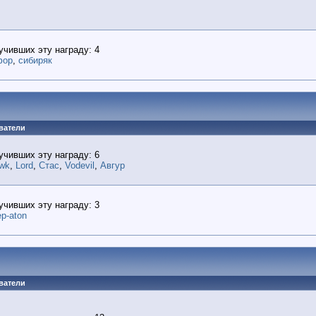
учивших эту награду: 4
фор
,
сибиряк
ватели
учивших эту награду: 6
awk
,
Lord
,
Стас
,
Vodevil
,
Авгур
учивших эту награду: 3
p-aton
ватели