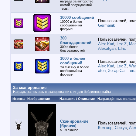
награда за авторство
самой обсуждаемой
темы.
10000 сообщений
Пользователей, пол
10000 и более
Germanik
сообщений на
форуме
300
Пользователей, пол
благодарностей
Alex Kud
,
Lex Z
,
Mar
300 и более
Alexafgan
,
Elric
благодарностей
1000 и более
Пользователей, пол
сообщений
Alex Kud
,
Lex Z
,
War
За тысячу и более
aton
,
Зогар Саг
,
Terr
сообщений на
форуме.
За сканирование
Награды за помощь в сканировании книг для библиотеки сайта
Иконка
Изображение
Название / Описание
Награждённые пользо
Сканирование
Пользователей, пол
[бронза]
Кел-кор
,
Cepiyc
,
Ale
5-19 cканов