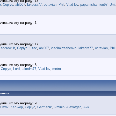
учивших эту награду: 13
b
,
Cepiyc
,
abl007
,
lakedra77
,
octavian
,
Phil
,
Vlad lev
,
papamisha
,
lion97
,
Urri
учивших эту награду: 1
учивших эту награду: 17
,
andrew_b
,
Cepiyc
,
Стас
,
abl007
,
vladimirtsebenko
,
lakedra77
,
octavian
,
Phil
учивших эту награду: 8
,
Cepiyc
,
Lord
,
lakedra77
,
Vlad lev
,
metra
ватели
учивших эту награду: 9
 Hawk
,
Кел-кор
,
Cepiyc
,
Germanik
,
ivminin
,
Alexafgan
,
Айк