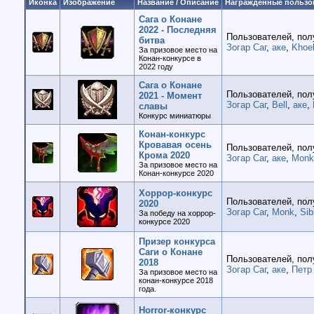
Иконка
Изображение
Название / Описание
Награждённые пользо
Сага о Конане
2022 - Последняя
Пользователей, пол
битва
Зогар Саг
,
аке
,
Khoe
За призовое место на
Конан-конкурсе в
2022 году
Сага о Конане
Пользователей, пол
2021 - Момент
Зогар Саг
,
Bell
,
аке
,
славы
Конкурс миниатюры
Конан-конкурс
Кровавая осень
Пользователей, пол
Крома 2020
Зогар Саг
,
аке
,
Monk
За призовое место на
Конан-конкурсе 2020
Хоррор-конкурс
Пользователей, пол
2020
Зогар Саг
,
Monk
,
Sib
За победу на хоррор-
конкурсе 2020
Призер конкурса
Саги о Конане
Пользователей, пол
2018
Зогар Саг
,
аке
,
Петр
За призовое место на
конан-конкурсе 2018
года.
Horror-конкурс