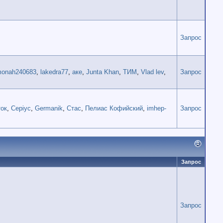
Запрос
onah240683
,
lakedra77
,
аке
,
Junta Khan
,
ТИМ
,
Vlad lev
,
Запрос
ок
,
Cepiyc
,
Germanik
,
Стас
,
Пелиас Кофийский
,
imhep-
Запрос
Запрос
Запрос