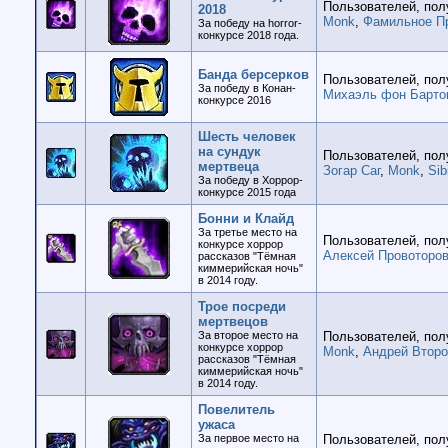
Пользователей, пол
2018
Monk
,
Фамильное П
За победу на horror-
конкурсе 2018 года.
Банда берсерков
Пользователей, пол
За победу в Конан-
Михаэль фон Барто
конкурсе 2016
Шесть человек
на сундук
Пользователей, пол
мертвеца
Зогар Саг
,
Monk
,
Sib
За победу в Хоррор-
конкурсе 2015 года
Бонни и Клайд
За третье место на
Пользователей, пол
конкурсе хоррор
Алексей Провоторо
рассказов "Тёмная
киммерийская ночь"
в 2014 году.
Трое посреди
мертвецов
За второе место на
Пользователей, пол
конкурсе хоррор
Monk
,
Андрей Второ
рассказов "Тёмная
киммерийская ночь"
в 2014 году.
Повелитель
ужаса
За первое место на
Пользователей, пол