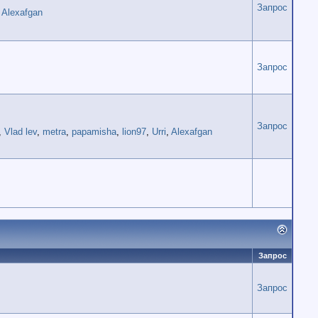
Запрос
,
Alexafgan
Запрос
Запрос
,
Vlad lev
,
metra
,
papamisha
,
lion97
,
Urri
,
Alexafgan
Запрос
Запрос