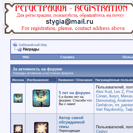
Хайборийский Мир
Награды
Wiki
Справка
Польз
За активность на форуме
Награды активным участникам форума
Иконка
Изображение
Название / Описание
Награждённые пользо
Пользователей, пол
Alex Kud
,
Lex Z
,
Pro
5 лет на форуме
Conan
,
lkeyn
,
Михаэ
5 и более лет на
Demonolog
,
Anakreo
фоурме. Спасибо что
Вы с нами!
Gerfalcon
,
mr_painter
Vart Raydorskiy
,
Таф
Автор самой
обсуждаемой
темы
Пользователей, пол
Переходящая
Cepiyc