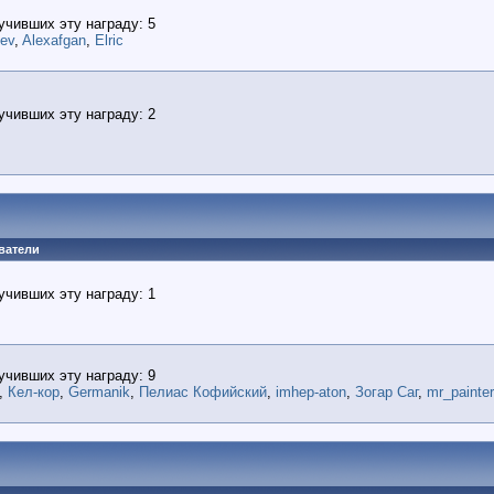
учивших эту награду: 5
lev
,
Alexafgan
,
Elric
учивших эту награду: 2
ватели
учивших эту награду: 1
учивших эту награду: 9
,
Кел-кор
,
Germanik
,
Пелиас Кофийский
,
imhep-aton
,
Зогар Саг
,
mr_painter