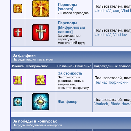
Переводы
Пользователей, пол
[золото]
lakedra77
,
аке
,
Vlad 
7 и более переводов
Переводы
[Мифриловый
Пользователей, пол
клинок]
lakedra77
,
Vlad lev
За уникальные
переводы и
многолетний труд
За фанфики
Награды нашим писателям
Иконка
Изображение
Название / Описание
Награждённые пользо
За стойкость
За стойкость и
Пользователей, пол
решительность в
Пелиас Кофийский
творчестве,
несмотря на критику.
Пользователей, пол
Фанфикер
Warlock
,
Blade Hawk
За победы в конкурсах
Награды победителям конкурсов