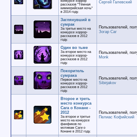
конкурсе хоррор
Сергей Галевский
рассказов "Тёмная
киммерийская ночь"
в 2014 году.
Заглянувший в
сумрак
Пользователей, пол
За третье место на
Зогар Саг
конкурсе хоррор-
рассказов в 2012
году.
Один во тьме
За второе место на
Пользователей, пол
конкурсе хоррор-
Monk
рассказов в 2012
году.
Покоритель
сумрака
Пользователей, пол
Первое место на
Sibirjakov
конкурсе хоррор-
рассказов в 2012
году.
Второе и треть
место конкурса
Сага о Конане -
2012
Пользователей, пол
За второе и третье
Пелиас Кофийский
место на конкурсе
фанфиков по
мотивам Саги о
Конане в 2012 году.