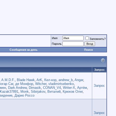
Имя
Запомнить?
Пароль
Сообщения за день
Поиск
Запрос
,
A.M.D.F.
,
Blade Hawk
,
ArK
,
Кел-кор
,
andrew_b
,
Angar
,
Зогар Саг
,
де Монфор
,
Witcher
,
vladimirtsebenko
,
Запрос
имен
,
Dark Andrew
,
Dimasik
,
CONAN_V4
,
Writer-X
,
Артём
,
Kazak37891
,
Monk
,
Sibirjakov
,
Виталий
,
Крюков Олег
,
видение
,
Дарио Россо
Запрос