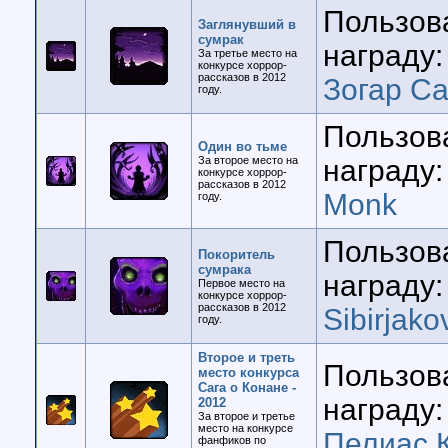
Пользов
Заглянувший в
сумрак
награду:
За третье место на
конкурсе хоррор-
рассказов в 2012
Зогар Са
году.
Пользов
Один во тьме
За второе место на
награду:
конкурсе хоррор-
рассказов в 2012
Monk
году.
Пользов
Покоритель
сумрака
награду:
Первое место на
конкурсе хоррор-
рассказов в 2012
Sibirjako
году.
Второе и треть
Пользов
место конкурса
Сага о Конане -
награду:
2012
За второе и третье
место на конкурсе
Пелиас 
фанфиков по