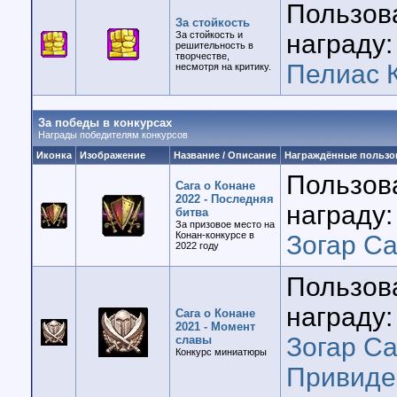
Пользов
За стойкость
За стойкость и
награду:
решительность в
творчестве,
Пелиас 
несмотря на критику.
За победы в конкурсах
Награды победителям конкурсов
Иконка
Изображение
Название / Описание
Награждённые пользо
Пользов
Сага о Конане
2022 - Последняя
награду:
битва
За призовое место на
Конан-конкурсе в
Зогар Са
2022 году
Пользов
награду:
Сага о Конане
2021 - Момент
Зогар Са
славы
Конкурс миниатюры
Привиде