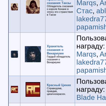
Marqs
,
A
сказания Танзы
Обладатель сказания
Стас
,
ab
о короле Конане в
эпоху его странствия
в Танзе
lakedra7
papamis
Пользов
награду:
Хранитель
сказания о
Marqs
,
A
Венариуме
Гордый обладатель
сказания о
lakedra7
Венариуме
papamis
Пользов
Красный Циник
награду:
Справедлив,
правдив,
циничнокрасен.
Blade H