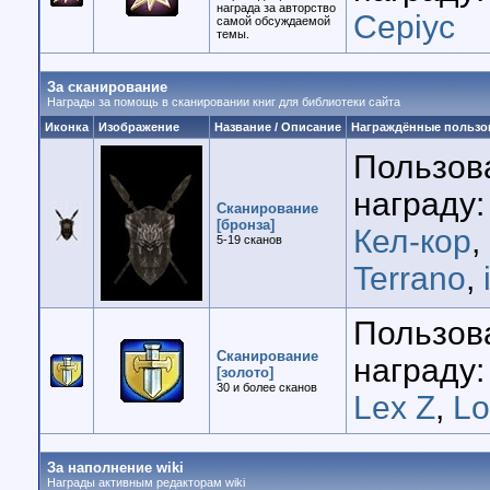
награда за авторство
Cepiyc
самой обсуждаемой
темы.
За сканирование
Награды за помощь в сканировании книг для библиотеки сайта
Иконка
Изображение
Название / Описание
Награждённые пользо
Пользов
награду:
Сканирование
[бронза]
Кел-кор
,
5-19 cканов
Terrano
,
Пользов
Сканирование
награду:
[золото]
30 и более сканов
Lex Z
,
Lo
За наполнение wiki
Награды активным редакторам wiki