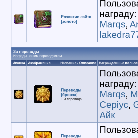
Пользов
награду:
Развитие сайта
[золото]
Marqs
,
A
lakedra7
За переводы
Награды нашим переводчикам
Иконка
Изображение
Название / Описание
Награждённые пользо
Пользов
награду:
Переводы
Marqs
,
М
[бронза]
1-3 перевода
Cepiyc
,
Айк
Пользов
Переводы