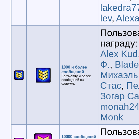
lakedra7
lev
,
Alex
Пользов
награду:
Alex Kud
Ф.
,
Blad
1000 и более
сообщений
Михаэль
За тысячу и более
сообщений на
Стас
,
Пе
форуме.
Зогар Са
monah24
Monk
Пользов
10000 сообщений