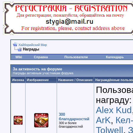
Хайборийский Мир
Награды
Wiki
Справка
Пользователи
Календарь
За активность на форуме
Награды активным участникам форума
Иконка
Изображение
Название / Описание
Награждённые пользо
Пользов
награду:
Alex Kud
300
ArK
,
Кел
благодарностей
300 и более
благодарностей
Tolwell
,
З