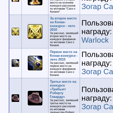
место на осеннем
Зогар Са
конкурсе рассказов
по мотивам "Саги о
Конане".
За второе место
Пользов
на Конан-
конкурсе - лето
награду:
2010
За рассказ, занявший
второе место на
Warlock
конкурсе фанфиков
по мотивам Саги о
Конане
Первое место на
Пользов
Конан-конкурсе -
лето 2010
награду:
За рассказ, занявший
первое место на
конкурсе фанфиков
Зогар Са
по мотивам Саги о
Конане
Третье место на
конкурсе
Пользов
«Трибьют
Роберту
награду:
Говарду»
За рассказ, занявший
третье место на
Зогар Са
конкурсе рассказов
по мотивам
творчества Роберт