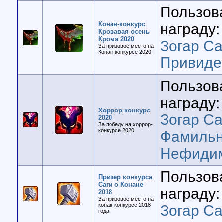
Пользов
Конан-конкурс
награду:
Кровавая осень
Крома 2020
Зогар Са
За призовое место на
Конан-конкурсе 2020
Привиде
Пользов
награду:
Хоррор-конкурс
Зогар Са
2020
За победу на хоррор-
конкурсе 2020
Фамильн
Нефиди
Пользов
Призер конкурса
Саги о Конане
награду:
2018
За призовое место на
конан-конкурсе 2018
Зогар Са
года.