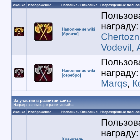
Иконка
Изображение
Название / Описание
Награждённые пользо
Пользов
награду:
Наполнение wiki
[бронза]
Chertozn
Vodevil
,
Пользов
награду:
Наполнение wiki
[серебро]
Marqs
,
К
За участие в развитии сайта
Награды за помощь в развитии сайта
Иконка
Изображение
Название / Описание
Награждённые пользо
Пользов
награду:
Хранитель