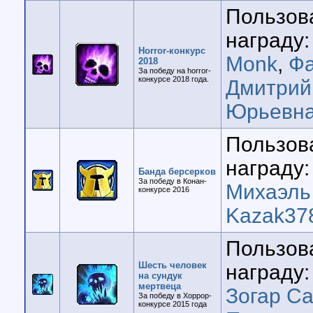
Пользов
награду:
Horror-конкурс
Monk
,
Фа
2018
За победу на horror-
конкурсе 2018 года.
Дмитрий
Юрьевн
Пользов
награду:
Банда берсерков
За победу в Конан-
Михаэль
конкурсе 2016
Kazak37
Пользов
Шесть человек
награду:
на сундук
мертвеца
Зогар Са
За победу в Хоррор-
конкурсе 2015 года