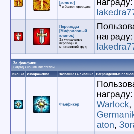
награду:
[золото]
7 и более переводов
lakedra7
Пользов
Переводы
[Мифриловый
награду:
клинок]
За уникальные
переводы и
lakedra7
многолетний труд
За фанфики
Награды нашим писателям
Иконка
Изображение
Название / Описание
Награждённые пользо
Пользов
награду:
Warlock
,
Фанфикер
Germani
aton
,
Зог