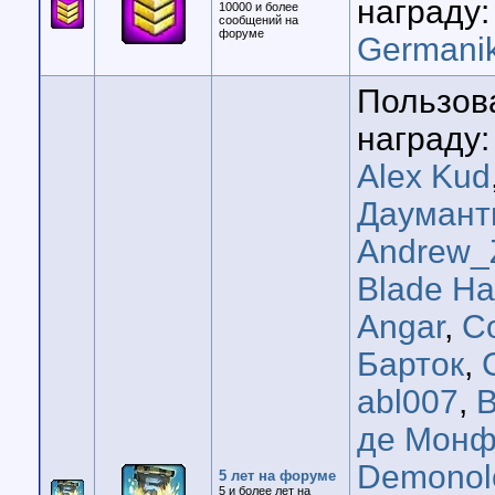
награду:
10000 и более
сообщений на
форуме
Germani
Пользов
награду:
Alex Kud
Даумант
Andrew_
Blade H
Angar
,
C
Барток
,
abl007
,
B
де Мон
Demonol
5 лет на форуме
5 и более лет на