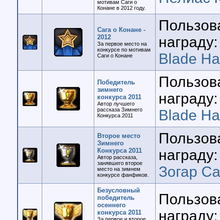
мотивам Саги о
Конане в 2012 году.
Пользов
Сага о Конане -
2012
награду:
За первое место на
конкурсе по мотивам
Blade H
Саги о Конане
Пользов
Победитель
зимнего
награду:
конкурса 2011
Автор лучшего
рассказа Зимнего
Blade H
Конкурса 2011
Пользов
Второе место
Зимнего
Конкурса 2011
награду:
Автор рассказа,
занявшего второе
Зогар Са
место на зимнем
конкурсе фанфиков.
Безусловный
Пользов
победитель
осеннего
награду:
конкурса 2011
За первое и второе