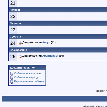
21
Четверг
22
Пятница
23
Суббота
24
Дни рождения
Авгур
(41)
Воскресенье
25
Дни рождения
Авантюрист
(36)
Добавить событие
Событие на весь день
Событие на период
Периодическое событие
Часовой 
vBulletin®, Copyrigh