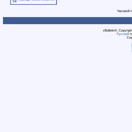
Часовой 
vBulletin®, Copyrigh
Русский
п
Cop