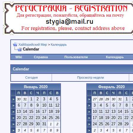
Хайборийский Мир
>
Календарь
Calendar
Wiki
Справка
Пользователи
Календарь
Calendar
Сегодня
Просмотр недели
Январь 2020
Февраль 2020
П
В
С
Ч
П
С
В
П
В
С
Ч
П
С
1
2
3
4
5
1
>
30
31
>
27
28
29
30
31
6
7
8
9
10
11
12
3
4
5
6
7
8
>
>
13
14
15
16
17
18
19
10
11
12
13
14
15
1
>
>
20
21
22
23
24
25
26
17
18
19
20
21
22
2
>
>
27
28
29
30
31
24
25
26
27
28
29
>
1
2
>
>
3
4
5
6
7
8
9
>
2
3
4
5
6
7