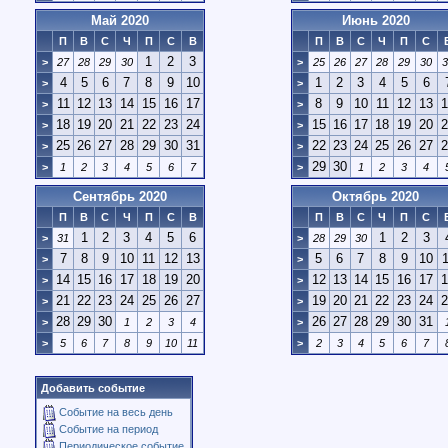
Май 2020
Июнь 2020
П
В
С
Ч
П
С
В
П
В
С
Ч
П
С
1
2
3
>
27
28
29
30
>
25
26
27
28
29
30
3
4
5
6
7
8
9
10
1
2
3
4
5
6
>
>
11
12
13
14
15
16
17
8
9
10
11
12
13
1
>
>
18
19
20
21
22
23
24
15
16
17
18
19
20
2
>
>
25
26
27
28
29
30
31
22
23
24
25
26
27
2
>
>
29
30
>
1
2
3
4
5
6
7
>
1
2
3
4
Сентябрь 2020
Октябрь 2020
П
В
С
Ч
П
С
В
П
В
С
Ч
П
С
1
2
3
4
5
6
1
2
3
>
31
>
28
29
30
7
8
9
10
11
12
13
5
6
7
8
9
10
1
>
>
14
15
16
17
18
19
20
12
13
14
15
16
17
1
>
>
21
22
23
24
25
26
27
19
20
21
22
23
24
2
>
>
28
29
30
26
27
28
29
30
31
>
1
2
3
4
>
>
5
6
7
8
9
10
11
>
2
3
4
5
6
7
Добавить событие
Событие на весь день
Событие на период
Периодическое событие