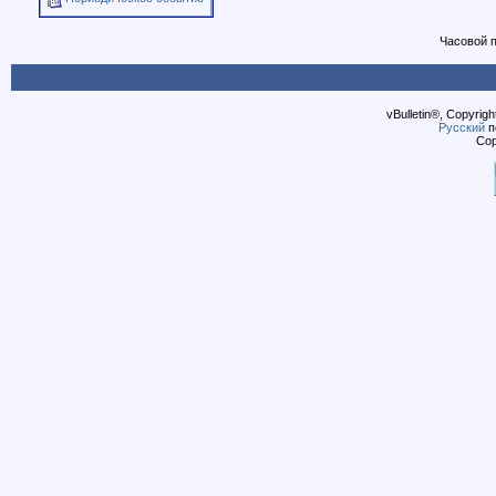
Часовой 
vBulletin®, Copyrigh
Русский
п
Cop