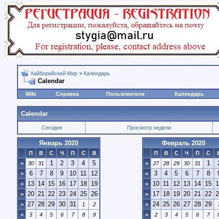
Хайборийский Мир
>
Календарь
Calendar
Wiki
Справка
Пользователи
Календарь
Calendar
Сегодня
Просмотр недели
Январь 2020
Февраль 2020
П
В
С
Ч
П
С
В
П
В
С
Ч
П
С
1
2
3
4
5
1
>
30
31
>
27
28
29
30
31
6
7
8
9
10
11
12
3
4
5
6
7
8
>
>
13
14
15
16
17
18
19
10
11
12
13
14
15
1
>
>
20
21
22
23
24
25
26
17
18
19
20
21
22
2
>
>
27
28
29
30
31
24
25
26
27
28
29
>
1
2
>
>
3
4
5
6
7
8
9
>
2
3
4
5
6
7