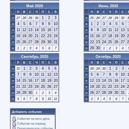
Май 2020
Июнь 2020
П
В
С
Ч
П
С
В
П
В
С
Ч
П
С
1
2
3
>
27
28
29
30
>
25
26
27
28
29
30
3
4
5
6
7
8
9
10
1
2
3
4
5
6
>
>
11
12
13
14
15
16
17
8
9
10
11
12
13
1
>
>
18
19
20
21
22
23
24
15
16
17
18
19
20
2
>
>
25
26
27
28
29
30
31
22
23
24
25
26
27
2
>
>
29
30
>
1
2
3
4
5
6
7
>
1
2
3
4
Сентябрь 2020
Октябрь 2020
П
В
С
Ч
П
С
В
П
В
С
Ч
П
С
1
2
3
4
5
6
1
2
3
>
31
>
28
29
30
7
8
9
10
11
12
13
5
6
7
8
9
10
1
>
>
14
15
16
17
18
19
20
12
13
14
15
16
17
1
>
>
21
22
23
24
25
26
27
19
20
21
22
23
24
2
>
>
28
29
30
26
27
28
29
30
31
>
1
2
3
4
>
>
5
6
7
8
9
10
11
>
2
3
4
5
6
7
Добавить событие
Событие на весь день
Событие на период
Периодическое событие