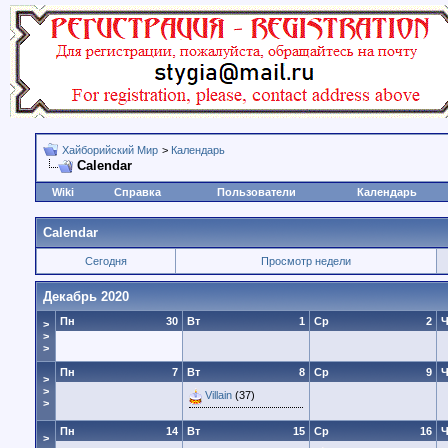
Хайборийский Мир
>
Календарь
Calendar
Wiki
Справка
Пользователи
Календарь
Calendar
Сегодня
Просмотр недели
Декабрь 2020
Пн
30
Вт
1
Ср
2
Ч
>
>
>
Пн
7
Вт
8
Ср
9
Ч
>
>
Villain
(37)
>
Пн
14
Вт
15
Ср
16
Ч
>