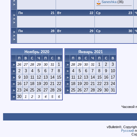
>
Saneshka
(35)
>
Пн
21
Вт
22
Ср
23
Ч
>
>
>
Пн
28
Вт
29
Ср
30
Ч
>
>
>
Ноябрь 2020
Январь 2021
П
В
С
Ч
П
С
В
П
В
С
Ч
П
С
В
1
1
2
3
>
26
27
28
29
30
31
>
28
29
30
31
2
3
4
5
6
7
8
4
5
6
7
8
9
10
>
>
9
10
11
12
13
14
15
11
12
13
14
15
16
17
>
>
16
17
18
19
20
21
22
18
19
20
21
22
23
24
>
>
23
24
25
26
27
28
29
25
26
27
28
29
30
31
>
>
30
>
1
2
3
4
5
6
Часовой 
vBulletin®, Copyrigh
Русский
п
Cop