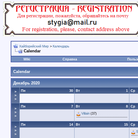
Хайборийский Мир
>
Календарь
Calendar
Wiki
Справка
Польз
Calendar
Декабрь 2020
Пн
30
Вт
1
Ср
>
>
>
Пн
7
Вт
8
Ср
>
>
Villain
(37)
>
Пн
14
Вт
15
Ср
>
>
>