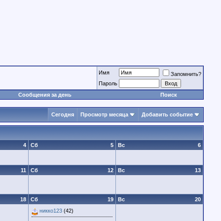
Имя
Запомнить?
Пароль
Сообщения за день
Поиск
Сегодня
Просмотр месяца
Добавить событие
4
Сб
5
Вс
6
11
Сб
12
Вс
13
18
Сб
19
Вс
20
никко123
(42)