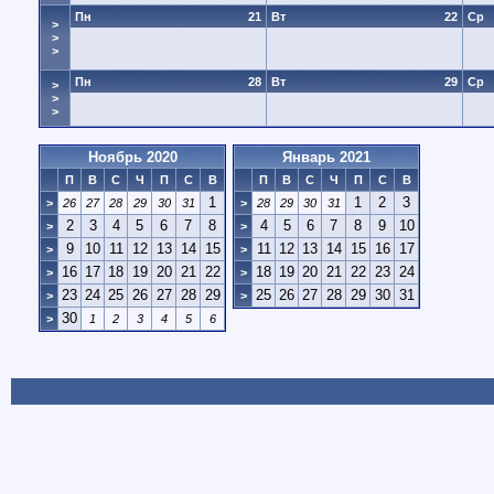
Пн
21
Вт
22
Ср
>
>
>
Пн
28
Вт
29
Ср
>
>
>
Ноябрь 2020
Январь 2021
П
В
С
Ч
П
С
В
П
В
С
Ч
П
С
В
1
1
2
3
>
26
27
28
29
30
31
>
28
29
30
31
2
3
4
5
6
7
8
4
5
6
7
8
9
10
>
>
9
10
11
12
13
14
15
11
12
13
14
15
16
17
>
>
16
17
18
19
20
21
22
18
19
20
21
22
23
24
>
>
23
24
25
26
27
28
29
25
26
27
28
29
30
31
>
>
30
>
1
2
3
4
5
6