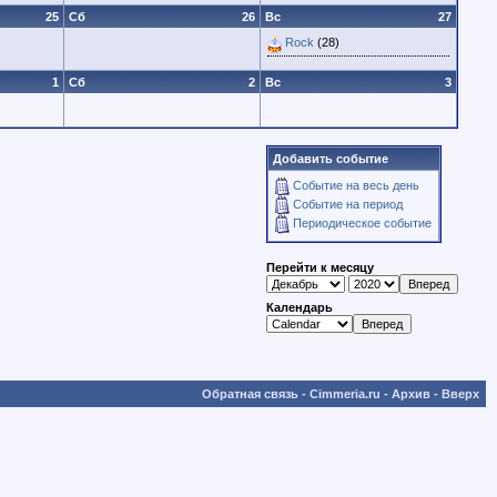
25
Сб
26
Вс
27
Rock
(28)
1
Сб
2
Вс
3
Добавить событие
Событие на весь день
Событие на период
Периодическое событие
Перейти к месяцу
Календарь
Обратная связь
-
Cimmeria.ru
-
Архив
-
Вверх