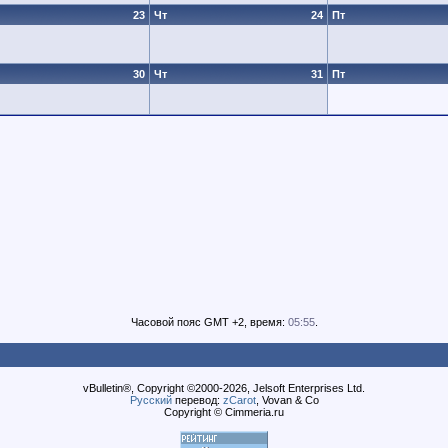
23
Чт
24
Пт
30
Чт
31
Пт
Часовой пояс GMT +2, время:
05:55
.
vBulletin®, Copyright ©2000-2026, Jelsoft Enterprises Ltd.
Русский
перевод:
zCarot
, Vovan & Co
Copyright © Cimmeria.ru