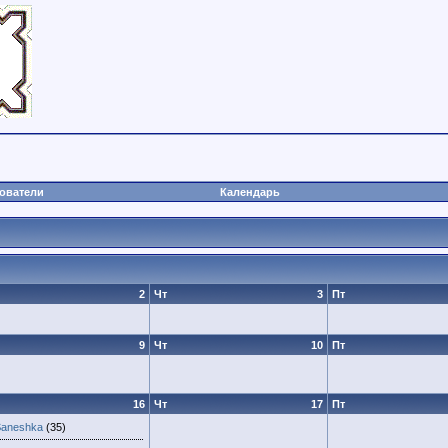
ователи
Календарь
2
Чт
3
Пт
9
Чт
10
Пт
16
Чт
17
Пт
Saneshka
(35)