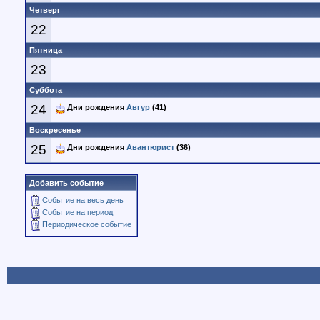
Четверг
22
Пятница
23
Суббота
24
Дни рождения
Авгур
(41)
Воскресенье
25
Дни рождения
Авантюрист
(36)
Добавить событие
Событие на весь день
Событие на период
Периодическое событие