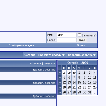
Имя
Запомнить?
Пароль
Сообщения за день
Поиск
Сегодня
Просмотр недели
Добавить событие
Октябрь 2020
«
Неделя
|
Неделя
»
П
В
С
Ч
П
С
В
Добавить событие
1
2
3
4
>
28
29
30
5
6
7
8
9
10
11
>
12
13
14
15
16
17
18
>
Добавить событие
19
20
21
22
23
24
25
>
26
27
28
29
30
31
>
1
Добавить событие