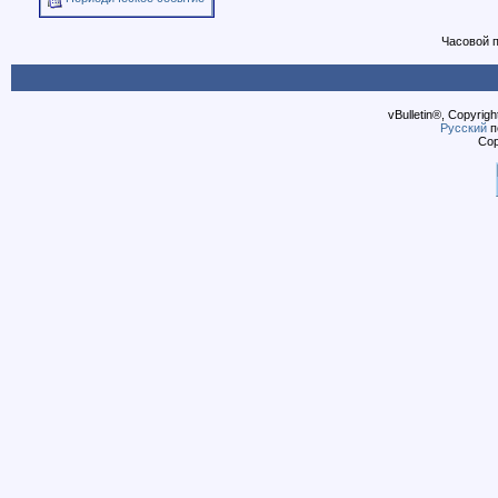
Часовой 
vBulletin®, Copyrigh
Русский
п
Cop