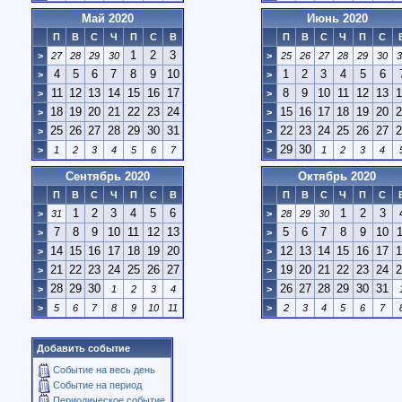
Май 2020
Июнь 2020
П
В
С
Ч
П
С
В
П
В
С
Ч
П
С
1
2
3
>
27
28
29
30
>
25
26
27
28
29
30
3
4
5
6
7
8
9
10
1
2
3
4
5
6
>
>
11
12
13
14
15
16
17
8
9
10
11
12
13
1
>
>
18
19
20
21
22
23
24
15
16
17
18
19
20
2
>
>
25
26
27
28
29
30
31
22
23
24
25
26
27
2
>
>
29
30
>
1
2
3
4
5
6
7
>
1
2
3
4
Сентябрь 2020
Октябрь 2020
П
В
С
Ч
П
С
В
П
В
С
Ч
П
С
1
2
3
4
5
6
1
2
3
>
31
>
28
29
30
7
8
9
10
11
12
13
5
6
7
8
9
10
1
>
>
14
15
16
17
18
19
20
12
13
14
15
16
17
1
>
>
21
22
23
24
25
26
27
19
20
21
22
23
24
2
>
>
28
29
30
26
27
28
29
30
31
>
1
2
3
4
>
>
5
6
7
8
9
10
11
>
2
3
4
5
6
7
Добавить событие
Событие на весь день
Событие на период
Периодическое событие