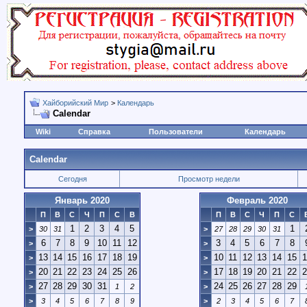
Хайборийский Мир
>
Календарь
Calendar
Wiki
Справка
Пользователи
Календарь
Calendar
Сегодня
Просмотр недели
Январь 2020
Февраль 2020
П
В
С
Ч
П
С
В
П
В
С
Ч
П
С
1
2
3
4
5
1
>
30
31
>
27
28
29
30
31
6
7
8
9
10
11
12
3
4
5
6
7
8
>
>
13
14
15
16
17
18
19
10
11
12
13
14
15
1
>
>
20
21
22
23
24
25
26
17
18
19
20
21
22
2
>
>
27
28
29
30
31
24
25
26
27
28
29
>
1
2
>
>
3
4
5
6
7
8
9
>
2
3
4
5
6
7