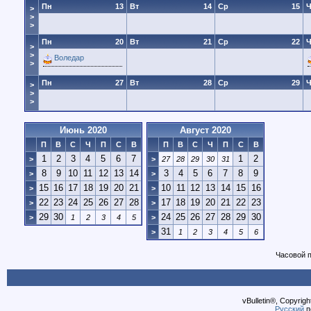
Пн
13
Вт
14
Ср
15
Ч
>
>
>
Пн
20
Вт
21
Ср
22
Ч
>
>
Воледар
>
Пн
27
Вт
28
Ср
29
Ч
>
>
>
Июнь 2020
Август 2020
П
В
С
Ч
П
С
В
П
В
С
Ч
П
С
В
1
2
3
4
5
6
7
1
2
>
>
27
28
29
30
31
8
9
10
11
12
13
14
3
4
5
6
7
8
9
>
>
15
16
17
18
19
20
21
10
11
12
13
14
15
16
>
>
22
23
24
25
26
27
28
17
18
19
20
21
22
23
>
>
29
30
24
25
26
27
28
29
30
>
1
2
3
4
5
>
31
>
1
2
3
4
5
6
Часовой 
vBulletin®, Copyrigh
Русский
п