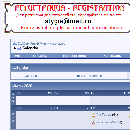
Хайборийский Мир
>
Календарь
Calendar
Wiki
Справка
Пользователи
Календарь
Calendar
Сегодня
Просмотр недели
Июль 2020
Пн
29
Вт
30
Ср
1
Ч
>
>
>
Пн
6
Вт
7
Ср
8
Ч
>
Ria Torres
(44)
>
>
скамейкин22
(36)