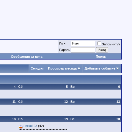
Имя
Запомнить?
Пароль
Сообщения за день
Поиск
Сегодня
Просмотр месяца
Добавить событие
4
Сб
5
Вс
6
11
Сб
12
Вс
13
18
Сб
19
Вс
20
никко123
(42)