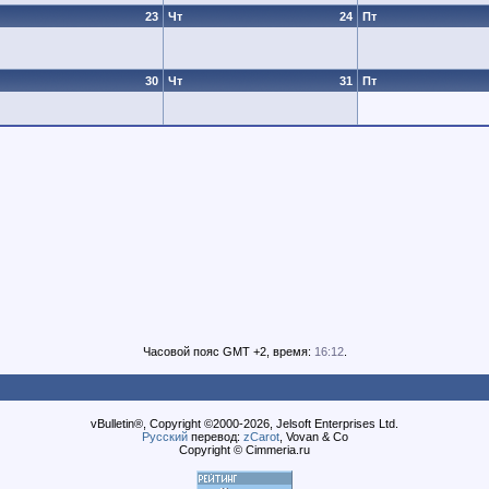
23
Чт
24
Пт
30
Чт
31
Пт
Часовой пояс GMT +2, время:
16:12
.
vBulletin®, Copyright ©2000-2026, Jelsoft Enterprises Ltd.
Русский
перевод:
zCarot
, Vovan & Co
Copyright © Cimmeria.ru