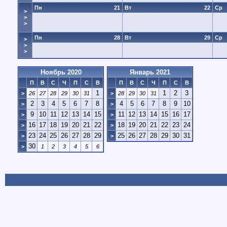
Пн
21
Вт
22
Ср
>
>
>
Пн
28
Вт
29
Ср
>
>
>
Ноябрь 2020
Январь 2021
П
В
С
Ч
П
С
В
П
В
С
Ч
П
С
В
1
1
2
3
>
26
27
28
29
30
31
>
28
29
30
31
2
3
4
5
6
7
8
4
5
6
7
8
9
10
>
>
9
10
11
12
13
14
15
11
12
13
14
15
16
17
>
>
16
17
18
19
20
21
22
18
19
20
21
22
23
24
>
>
23
24
25
26
27
28
29
25
26
27
28
29
30
31
>
>
30
>
1
2
3
4
5
6