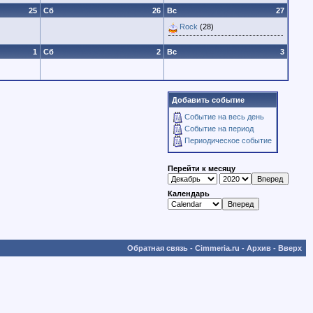
25
Сб
26
Вс
27
Rock
(28)
1
Сб
2
Вс
3
Добавить событие
Событие на весь день
Событие на период
Периодическое событие
Перейти к месяцу
Календарь
Обратная связь
-
Cimmeria.ru
-
Архив
-
Вверх