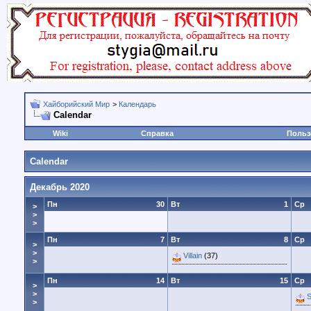
Хайборийский Мир
>
Календарь
Calendar
Wiki
Справка
Польз
Calendar
Декабрь 2020
Пн
30
Вт
1
Ср
>
>
>
Пн
7
Вт
8
Ср
>
>
Villain
(37)
>
Пн
14
Вт
15
Ср
>
>
>