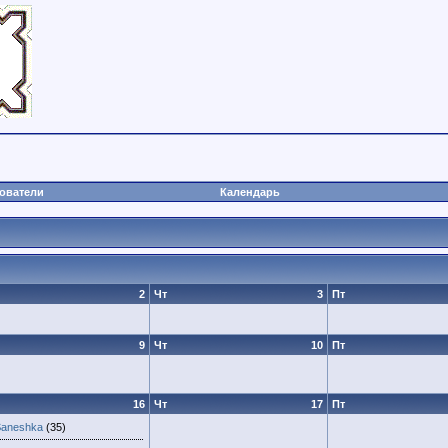
ователи
Календарь
2
Чт
3
Пт
9
Чт
10
Пт
16
Чт
17
Пт
Saneshka
(35)