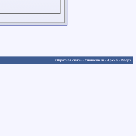
Обратная связь
-
Cimmeria.ru
-
Архив
-
Вверх