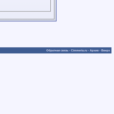
Обратная связь
-
Cimmeria.ru
-
Архив
-
Вверх