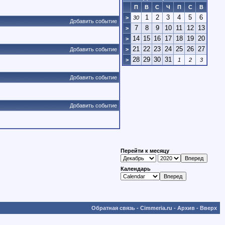
П
В
С
Ч
П
С
В
1
2
3
4
5
6
>
30
Добавить событие
7
8
9
10
11
12
13
>
14
15
16
17
18
19
20
>
21
22
23
24
25
26
27
Добавить событие
>
28
29
30
31
>
1
2
3
Добавить событие
Добавить событие
Перейти к месяцу
Календарь
Обратная связь
-
Cimmeria.ru
-
Архив
-
Вверх