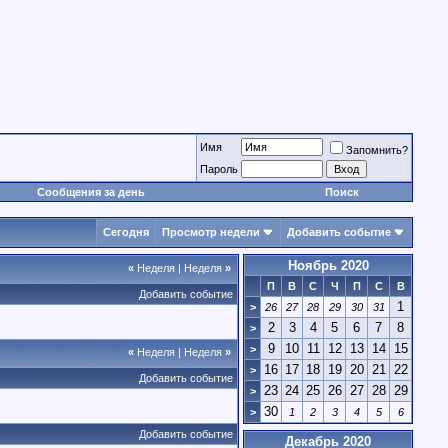
Имя
Запомнить?
Пароль
Сообщения за день
Поиск
Сегодня
Просмотр недели
Добавить событие
Ноябрь 2020
«
Неделя
|
Неделя
»
П
В
С
Ч
П
С
В
Добавить событие
1
>
26
27
28
29
30
31
2
3
4
5
6
7
8
>
9
10
11
12
13
14
15
>
«
Неделя
|
Неделя
»
16
17
18
19
20
21
22
>
Добавить событие
23
24
25
26
27
28
29
>
30
>
1
2
3
4
5
6
Добавить событие
Декабрь 2020