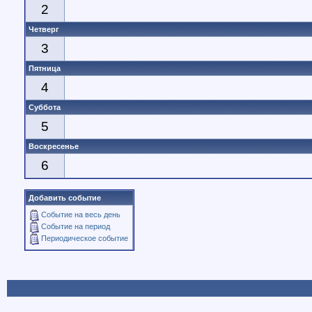
2
Четверг
3
Пятница
4
Суббота
5
Воскресенье
6
Добавить событие
Событие на весь день
Событие на период
Периодическое событие