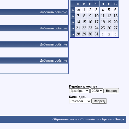
П
В
С
Ч
П
С
В
1
2
3
4
5
6
>
30
Добавить событие
7
8
9
10
11
12
13
>
14
15
16
17
18
19
20
>
21
22
23
24
25
26
27
Добавить событие
>
28
29
30
31
>
1
2
3
Добавить событие
Добавить событие
Перейти к месяцу
Календарь
Обратная связь
-
Cimmeria.ru
-
Архив
-
Вверх