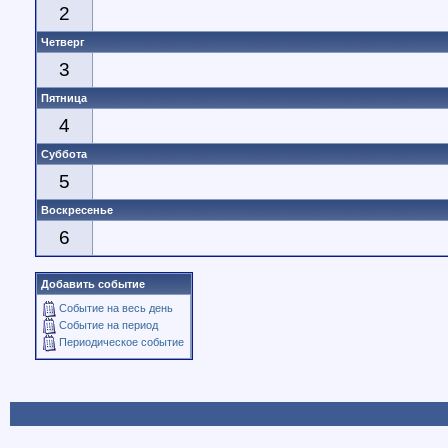
2
Четверг
3
Пятница
4
Суббота
5
Воскресенье
6
Добавить событие
Событие на весь день
Событие на период
Периодическое событие