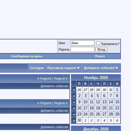
Имя
Запомнить?
Пароль
Сообщения за день
Поиск
Сегодня
Просмотр недели
Добавить событие
Ноябрь 2020
«
Неделя
|
Неделя
»
П
В
С
Ч
П
С
В
Добавить событие
1
>
26
27
28
29
30
31
2
3
4
5
6
7
8
>
9
10
11
12
13
14
15
>
«
Неделя
|
Неделя
»
16
17
18
19
20
21
22
>
Добавить событие
23
24
25
26
27
28
29
>
30
>
1
2
3
4
5
6
Добавить событие
Декабрь 2020