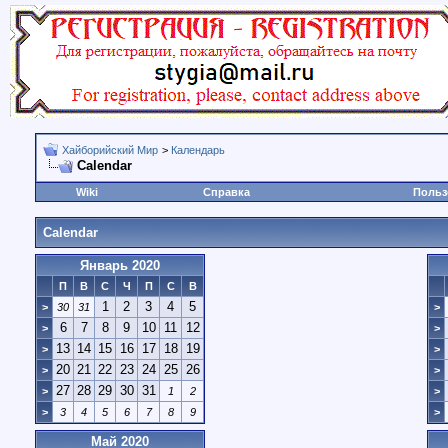
Хайборийский Мир
>
Календарь
Calendar
Wiki
Справка
Польз
Calendar
Январь 2020
П
В
С
Ч
П
С
В
1
2
3
4
5
>
30
31
>
6
7
8
9
10
11
12
>
>
13
14
15
16
17
18
19
>
>
20
21
22
23
24
25
26
>
>
27
28
29
30
31
>
1
2
>
>
3
4
5
6
7
8
9
>
Май 2020