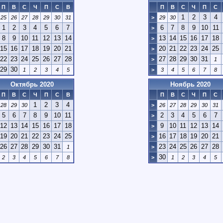
П
В
С
Ч
П
С
В
П
В
С
Ч
П
С
1
2
3
4
25
26
27
28
29
30
31
>
29
30
1
2
3
4
5
6
7
6
7
8
9
10
11
>
8
9
10
11
12
13
14
13
14
15
16
17
18
>
15
16
17
18
19
20
21
20
21
22
23
24
25
>
22
23
24
25
26
27
28
27
28
29
30
31
>
1
29
30
1
2
3
4
5
>
3
4
5
6
7
8
Октябрь 2020
Ноябрь 2020
П
В
С
Ч
П
С
В
П
В
С
Ч
П
С
1
2
3
4
28
29
30
>
26
27
28
29
30
31
5
6
7
8
9
10
11
2
3
4
5
6
7
>
12
13
14
15
16
17
18
9
10
11
12
13
14
>
19
20
21
22
23
24
25
16
17
18
19
20
21
>
26
27
28
29
30
31
23
24
25
26
27
28
1
>
30
2
3
4
5
6
7
8
>
1
2
3
4
5