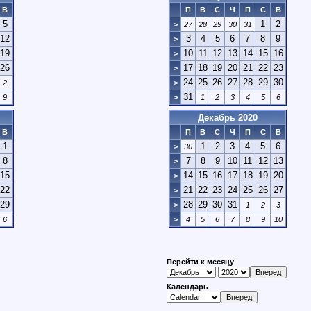
В
П
В
С
Ч
П
С
В
5
1
2
>
27
28
29
30
31
12
3
4
5
6
7
8
9
>
19
10
11
12
13
14
15
16
>
26
17
18
19
20
21
22
23
>
24
25
26
27
28
29
30
2
>
31
9
>
1
2
3
4
5
6
Декабрь 2020
В
П
В
С
Ч
П
С
В
1
1
2
3
4
5
6
>
30
8
7
8
9
10
11
12
13
>
15
14
15
16
17
18
19
20
>
22
21
22
23
24
25
26
27
>
29
28
29
30
31
>
1
2
3
6
>
4
5
6
7
8
9
10
Перейти к месяцу
Календарь