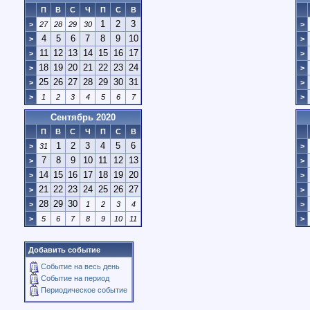
П
В
С
Ч
П
С
В
1
2
3
>
27
28
29
30
>
4
5
6
7
8
9
10
>
>
11
12
13
14
15
16
17
>
>
18
19
20
21
22
23
24
>
>
25
26
27
28
29
30
31
>
>
>
1
2
3
4
5
6
7
>
Сентябрь 2020
П
В
С
Ч
П
С
В
1
2
3
4
5
6
>
31
>
7
8
9
10
11
12
13
>
>
14
15
16
17
18
19
20
>
>
21
22
23
24
25
26
27
>
>
28
29
30
>
1
2
3
4
>
>
5
6
7
8
9
10
11
>
Добавить событие
Событие на весь день
Событие на период
Периодическое событие