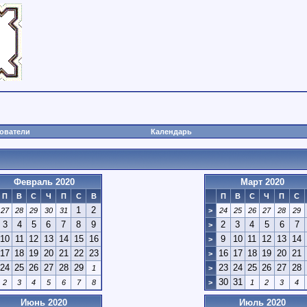
ователи
Календарь
Февраль 2020
Март 2020
П
В
С
Ч
П
С
В
П
В
С
Ч
П
С
1
2
27
28
29
30
31
>
24
25
26
27
28
29
3
4
5
6
7
8
9
2
3
4
5
6
7
>
10
11
12
13
14
15
16
9
10
11
12
13
14
>
17
18
19
20
21
22
23
16
17
18
19
20
21
>
24
25
26
27
28
29
23
24
25
26
27
28
1
>
30
31
2
3
4
5
6
7
8
>
1
2
3
4
Июнь 2020
Июль 2020