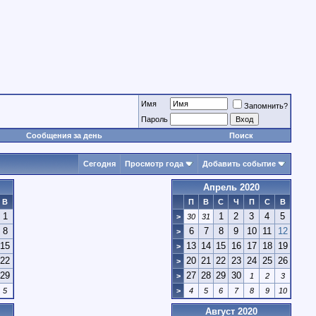
Имя
Запомнить?
Пароль
Сообщения за день
Поиск
Сегодня
Просмотр года
Добавить событие
Апрель 2020
В
П
В
С
Ч
П
С
В
1
1
2
3
4
5
>
30
31
8
6
7
8
9
10
11
12
>
15
13
14
15
16
17
18
19
>
22
20
21
22
23
24
25
26
>
29
27
28
29
30
>
1
2
3
5
>
4
5
6
7
8
9
10
Август 2020