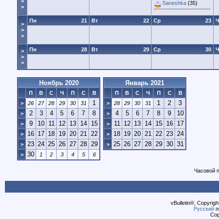
>
Saneshka
(35)
>
Пн
21
Вт
22
Ср
23
Ч
>
>
>
Пн
28
Вт
29
Ср
30
Ч
>
>
>
Ноябрь 2020
Январь 2021
П
В
С
Ч
П
С
В
П
В
С
Ч
П
С
В
1
1
2
3
>
26
27
28
29
30
31
>
28
29
30
31
2
3
4
5
6
7
8
4
5
6
7
8
9
10
>
>
9
10
11
12
13
14
15
11
12
13
14
15
16
17
>
>
16
17
18
19
20
21
22
18
19
20
21
22
23
24
>
>
23
24
25
26
27
28
29
25
26
27
28
29
30
31
>
>
30
>
1
2
3
4
5
6
Часовой 
vBulletin®, Copyrigh
Русский
п
Cop