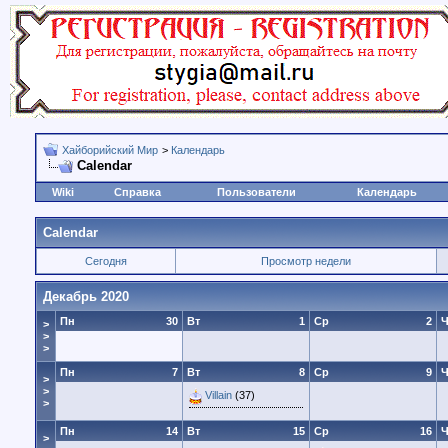
Хайборийский Мир
>
Календарь
Calendar
Wiki
Справка
Пользователи
Календарь
Calendar
Сегодня
Просмотр недели
Декабрь 2020
Пн
30
Вт
1
Ср
2
Ч
>
>
>
Пн
7
Вт
8
Ср
9
Ч
>
>
Villain
(37)
>
Пн
14
Вт
15
Ср
16
Ч
>