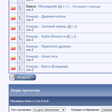
Важно:
Обсуждение
(
1
2
3
...
Последняя страница
)
Lex Z
Конкурс - Древняя клятва
Lex Z
Конкурс - Зеленый камень
(
1
2
)
Lex Z
Конкурс - Кубок Вечности
(
1
2
)
Lex Z
Конкурс - Проклятие древних
Lex Z
Конкурс - Алые сети
Lex Z
Конкурс - Врата Дхандаара
Lex Z
Опции просмотра
Показаны темы с 1 по 6 из 6
Тип сортировки
Порядок отображения