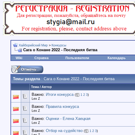
Хайборийский Мир
>
Конкурсы
Сага о Конане 2022 - Последняя битва
Wiki
Справка
Пользователи
Календарь
Темы раздела
: Сага о Конане 2022 - Последняя битва
Тема
/
Автор
Важно:
Итоги конкурса
(
1
2
3
)
Lex Z
Важно:
Правила конкурса
Lex Z
Важно:
Оценки - Елена Хаецкая
Lex Z
Важно:
Отбор на судейство
(
1
2
3
)
Lex Z