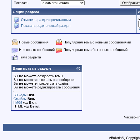
Показать
Опции раздела
И
Отметить раздел прочитанным
Показать родительский раздел
Новые сообщения
Популярная тема с новыми сообщениями
Нет новых сообщений
Популярная тема без новых сообщений
Тема закрыта
Ваши права в разделе
Вы
не можете
создавать темы
Вы
не можете
отвечать на сообщения
Вы
не можете
прикреплять файлы
Вы
не можете
редактировать сообщения
BB коды
Вкл.
Смайлы
Вкл.
[IMG]
код
Вкл.
HTML код
Выкл.
Часовой 
vBulletin®, Copyrigh