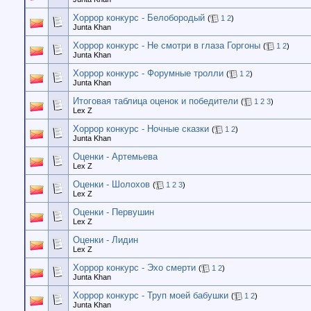
Хоррор конкурс - Белобородый
(
1
2
)
Junta Khan
Хоррор конкурс - Не смотри в глаза Горгоны
(
1
2
)
Junta Khan
Хоррор конкурс - Форумные тролли
(
1
2
)
Junta Khan
Итоговая таблица оценок и победители
(
1
2
3
)
Lex Z
Хоррор конкурс - Ночные сказки
(
1
2
)
Junta Khan
Оценки - Артемьева
Lex Z
Оценки - Шолохов
(
1
2
3
)
Lex Z
Оценки - Первушин
Lex Z
Оценки - Лидин
Lex Z
Хоррор конкурс - Эхо смерти
(
1
2
)
Junta Khan
Хоррор конкурс - Труп моей бабушки
(
1
2
)
Junta Khan