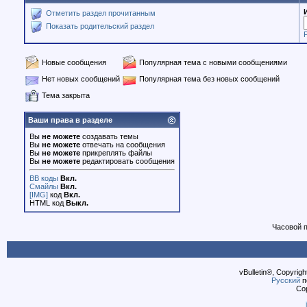
Отметить раздел прочитанным
Показать родительский раздел
Новые сообщения
Популярная тема с новыми сообщениями
Нет новых сообщений
Популярная тема без новых сообщений
Тема закрыта
Ваши права в разделе
Вы
не можете
создавать темы
Вы
не можете
отвечать на сообщения
Вы
не можете
прикреплять файлы
Вы
не можете
редактировать сообщения
BB коды
Вкл.
Смайлы
Вкл.
[IMG]
код
Вкл.
HTML код
Выкл.
Часовой 
vBulletin®, Copyrigh
Русский
п
Cop