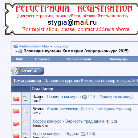
Хайборийский Мир
>
Конкурсы
Зловещие курганы Киммерии (хоррор-конкурс 2015)
Wiki
Справка
Пользователи
Календарь
Темы раздела
: Зловещие курганы Киммерии (хоррор-конкурс 201
Тема
/
Автор
Важно:
Правила конкурса
(
1
2
3
...
Последняя страница
)
Lex Z
Важно:
Архив рассказов
(
1
2
3
...
Последняя страница
)
Lex Z
Хоррор конкурс - Верность традициям
(
1
2
)
Junta Khan
Хоррор конкурс - Подвал
(
1
2
3
)
Junta Khan