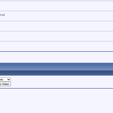
ица
)