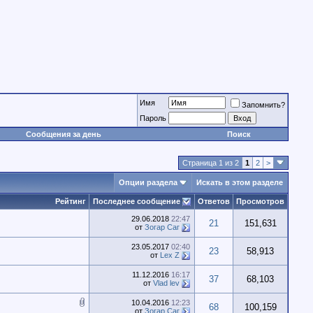
Имя
Запомнить?
Пароль
Сообщения за день
Поиск
Страница 1 из 2
1
2
>
Опции раздела
Искать в этом разделе
Рейтинг
Последнее сообщение
Ответов
Просмотров
29.06.2018
22:47
21
151,631
от
Зогар Саг
23.05.2017
02:40
23
58,913
от
Lex Z
11.12.2016
16:17
37
68,103
от
Vlad lev
10.04.2016
12:23
68
100,159
от
Зогар Саг