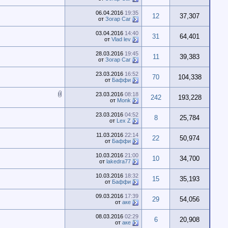
06.04.2016
19:35
12
37,307
от
Зогар Саг
03.04.2016
14:40
31
64,401
от
Vlad lev
28.03.2016
19:45
11
39,383
от
Зогар Саг
23.03.2016
16:52
70
104,338
от
Баффи
23.03.2016
08:18
242
193,228
от
Monk
23.03.2016
04:52
8
25,784
от
Lex Z
11.03.2016
22:14
22
50,974
от
Баффи
10.03.2016
21:00
10
34,700
от
lakedra77
10.03.2016
18:32
15
35,193
от
Баффи
09.03.2016
17:39
29
54,056
от
аке
08.03.2016
02:29
6
20,908
от
аке