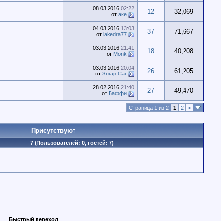
08.03.2016
02:22
12
32,069
от
аке
04.03.2016
13:03
37
71,667
от
lakedra77
03.03.2016
21:41
18
40,208
от
Monk
03.03.2016
20:04
26
61,205
от
Зогар Саг
28.02.2016
21:40
27
49,470
от
Баффи
Страница 1 из 2
1
2
>
Присутствуют
7 (Пользователей: 0, гостей: 7)
Быстрый переход