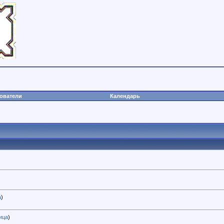
ователи
Календарь
а
)
ица
)