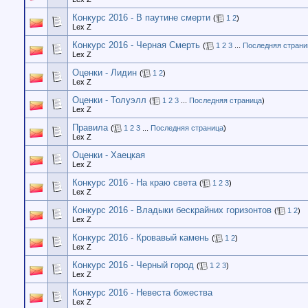
Конкурс 2016 - В паутине смерти
(
1
2
)
Lex Z
Конкурс 2016 - Черная Смерть
(
1
2
3
...
Последняя страни
Lex Z
Оценки - Лидин
(
1
2
)
Lex Z
Оценки - Толуэлл
(
1
2
3
...
Последняя страница
)
Lex Z
Правила
(
1
2
3
...
Последняя страница
)
Lex Z
Оценки - Хаецкая
Lex Z
Конкурс 2016 - На краю света
(
1
2
3
)
Lex Z
Конкурс 2016 - Владыки бескрайних горизонтов
(
1
2
)
Lex Z
Конкурс 2016 - Кровавый камень
(
1
2
)
Lex Z
Конкурс 2016 - Черный город
(
1
2
3
)
Lex Z
Конкурс 2016 - Невеста божества
Lex Z