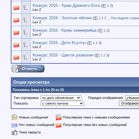
Конкурс 2016 - Храм Древнего Бога
(
1
2
)
Lex Z
Конкурс 2016 - Золотые яблоки
(
1
2
3
...
Последняя стран
Lex Z
Конкурс 2016 - Кровь киммерийца
(
1
2
)
Lex Z
Конкурс 2016 - Дети Ксулты
(
1
2
3
)
Lex Z
Конкурс 2016 - Цветок развалин
(
1
2
3
)
Lex Z
Опции просмотра
Показаны темы с 1 по 20 из 25
Тип сортировки
Порядок отображения
Показать
Новые сообщения
Популярная тема с новыми сообщениями
Нет новых сообщений
Популярная тема без новых сообщений
Тема закрыта