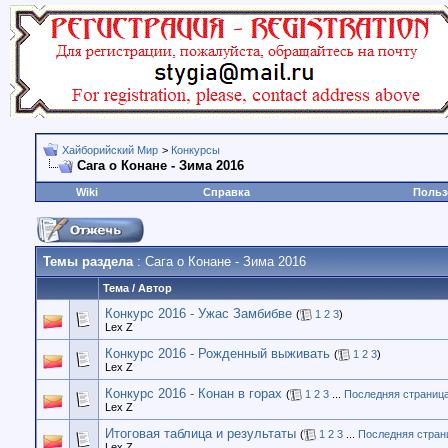
Хайборийский Мир
>
Конкурсы
Сага о Конане - Зима 2016
Wiki
Справка
Польз
Темы раздела
: Сага о Конане - Зима 2016
Тема
/
Автор
Конкурс 2016 - Ужас Замбибве
(
1
2
3
)
Lex Z
Конкурс 2016 - Рожденный выживать
(
1
2
3
)
Lex Z
Конкурс 2016 - Конан в горах
(
1
2
3
...
Последняя страниц
Lex Z
Итоговая таблица и результаты
(
1
2
3
...
Последняя стран
Lex Z