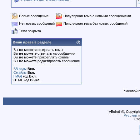
Новые сообщения
Популярная тема с новыми сообщениями
Нет новых сообщений
Популярная тема без новых сообщений
Тема закрыта
Ваши права в разделе
Вы
не можете
создавать темы
Вы
не можете
отвечать на сообщения
Вы
не можете
прикреплять файлы
Вы
не можете
редактировать сообщения
BB коды
Вкл.
Смайлы
Вкл.
[IMG]
код
Вкл.
HTML код
Выкл.
Часовой 
vBulletin®, Copyrigh
Русский
п
Cop