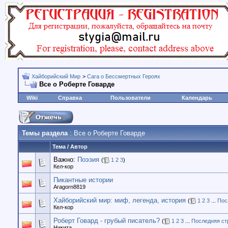
Хайборийский Мир
>
Сага о Бессмертных Героях
Все о Роберте Говарде
Wiki
Справка
Пользователи
Календарь
Темы раздела
: Все о Роберте Говарде
Тема
/
Автор
Важно:
Поэзия
(
1
2
3
)
Кел-кор
Пикантные истории
Aragorn8819
Хайборийский мир: миф, легенда, история
(
1
2
3
...
Пос
Кел-кор
Роберт Говард - грубый писатель?
(
1
2
3
...
Последняя ст
Никита