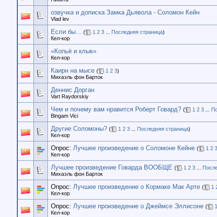
озвучка и дописка Замка Дьявола - Соломон Кейн
Vlad lev
Если бы...
(
1
2
3
...
Последняя страница
)
Кел-кор
«Копьё и клык»
Кел-кор
Каирн на мысе
(
1
2
3
)
Михаэль фон Барток
Деннис Дорган
Vart Raydorskiy
Чем и почему вам нравится Роберт Говард?
(
1
2
3
...
По
Bingam Vici
Другие Соломоны?
(
1
2
3
...
Последняя страница
)
Кел-кор
Опрос:
Лучшее произведение о Соломоне Кейне
(
1
2
Кел-кор
Лучшее произведение Говарда ВООБЩЕ
(
1
2
3
...
После
Михаэль фон Барток
Опрос:
Лучшее произведение о Кормаке Мак Арте
(
1
Кел-кор
Опрос:
Лучшее произведение о Джеймсе Эллисоне
(
Кел-кор