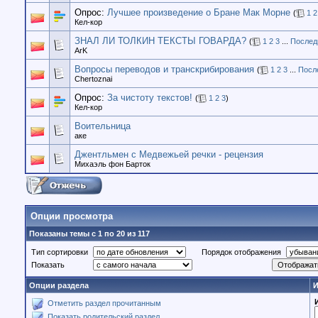
Опрос:
Лучшее произведение о Бране Мак Морне
(
1
2
Кел-кор
ЗНАЛ ЛИ ТОЛКИН ТЕКСТЫ ГОВАРДА?
(
1
2
3
...
Послед
ArK
Вопросы переводов и транскрибирования
(
1
2
3
...
Посл
Chertoznai
Опрос:
За чистоту текстов!
(
1
2
3
)
Кел-кор
Воительница
аке
Джентльмен с Медвежьей речки - рецензия
Михаэль фон Барток
Опции просмотра
Показаны темы с 1 по 20 из 117
Тип сортировки
Порядок отображения
Показать
Опции раздела
И
Отметить раздел прочитанным
Показать родительский раздел