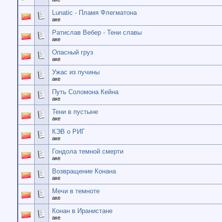
Lunatic - Пламя Флегматона
аке
Ратислав Вебер - Тени славы
аке
Опасный груз
аке
Ужас из пучины
аке
Путь Соломона Кейна
аке
Тени в пустыне
аке
КЭВ о РИГ
аке
Гондола темной смерти
аке
Возвращение Конана
аке
Мечи в темноте
аке
Конан в Иранистане
аке