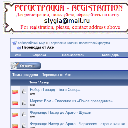
Хайборийский Мир
>
Творческие колонки посетителей форума
Переводы от Аке
Wiki
Справка
Пользователи
Календарь
Темы раздела
: Переводы от Аке
Тема
/
Автор
Роберт Говард - Боги Севера
аке
Маркос Вом - Спасение из «Покоя праведника»
аке
Фернандо Нисер де Араго - Шушан
аке
Фернандо Нисер де Араго - Черкессия - страна клинка
аке