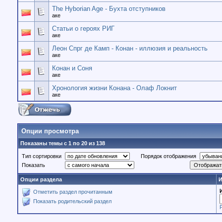
The Hyborian Age - Бухта отступников
аке
Статьи о героях РИГ
аке
Леон Спрг де Камп - Конан - иллюзия и реальность
аке
Конан и Соня
аке
Хронология жизни Конана - Олаф Локнит
аке
Опции просмотра
Показаны темы с 1 по 20 из 138
Тип сортировки
Порядок отображения
Показать
Опции раздела
И
Отметить раздел прочитанным
Показать родительский раздел