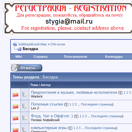
Хайборийский Мир
>
Обо всем
Беседка
Wiki
Справка
Пользователи
Календарь
Темы раздела
: Беседка
Тема
/
Автор
Предпочтения в музыке, любимые исполнители
(
1
2
3
Warlock
Полезные ссылки
(
1
2
3
...
Последняя страница
)
Lex Z
Флуд, Чат и Оффтоп :)
(
1
2
3
...
Последняя страница
)
Пелиас Кофийский
компьютерные игры
(
1
2
3
...
Последняя страница
)
Chertoznai