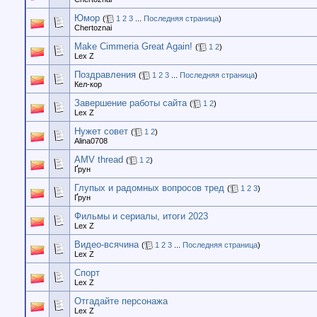
Юмор
(
1
2
3
...
Последняя страница
)
Chertoznai
Make Cimmeria Great Again!
(
1
2
)
Lex Z
Поздравления
(
1
2
3
...
Последняя страница
)
Кел-кор
Завершение работы сайта
(
1
2
)
Lex Z
Нужет совет
(
1
2
)
Alina0708
AMV thread
(
1
2
)
Ґрун
Глупых и радомных вопросов тред
(
1
2
3
)
Ґрун
Фильмы и сериалы, итоги 2023
Lex Z
Видео-всячина
(
1
2
3
...
Последняя страница
)
Lex Z
Спорт
Lex Z
Отгадайте персонажа
Lex Z