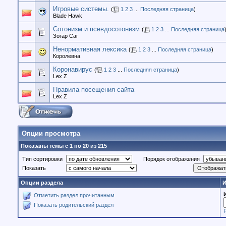
Игровые системы.
(
1
2
3
...
Последняя страница
)
Blade Hawk
Сотонизм и псевдосотонизм
(
1
2
3
...
Последняя страница
Зогар Саг
Ненормативная лексика
(
1
2
3
...
Последняя страница
)
Королевна
Коронавирус
(
1
2
3
...
Последняя страница
)
Lex Z
Правила посещения сайта
Lex Z
Опции просмотра
Показаны темы с 1 по 20 из 215
Тип сортировки
Порядок отображения
Показать
Опции раздела
И
Отметить раздел прочитанным
Показать родительский раздел