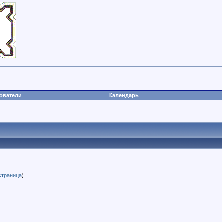
ователи
Календарь
страница
)