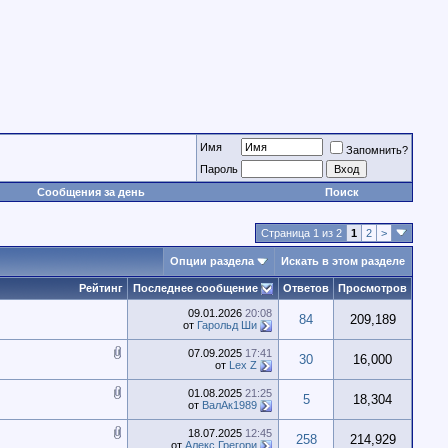
Имя
Запомнить?
Пароль
Сообщения за день
Поиск
Страница 1 из 2
1
2
>
Опции раздела
Искать в этом разделе
Рейтинг
Последнее сообщение
Ответов
Просмотров
09.01.2026
20:08
84
209,189
от
Гарольд Ши
07.09.2025
17:41
30
16,000
от
Lex Z
01.08.2025
21:25
5
18,304
от
ВалАк1989
18.07.2025
12:45
258
214,929
от
Алекс Грегори