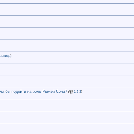
раница
)
гла бы подойти на роль Рыжей Сони?
(
1
2
3
)