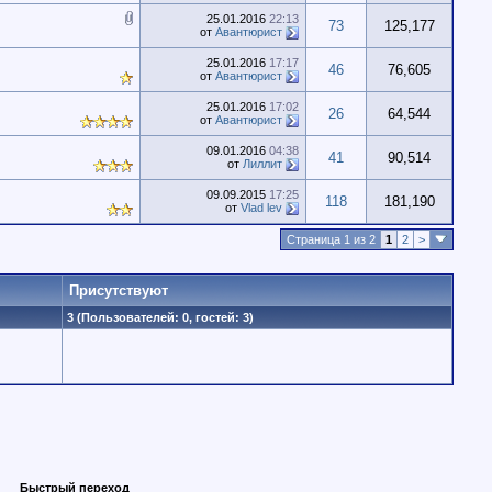
25.01.2016
22:13
73
125,177
от
Авантюрист
25.01.2016
17:17
46
76,605
от
Авантюрист
25.01.2016
17:02
26
64,544
от
Авантюрист
09.01.2016
04:38
41
90,514
от
Лиллит
09.09.2015
17:25
118
181,190
от
Vlad lev
Страница 1 из 2
1
2
>
Присутствуют
3 (Пользователей: 0, гостей: 3)
Быстрый переход