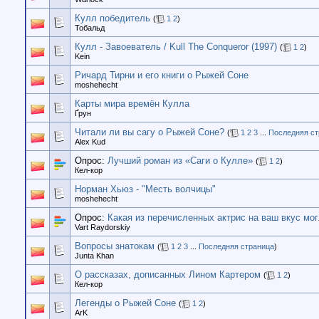
Кулл победитель
(
1
2
)
Тобальд
Кулл - Завоеватель / Kull The Conqueror (1997)
(
1
2
)
Kein
Ричард Тирни и его книги о Рыжей Соне
moshehecht
Карты мира времён Кулла
Ґрун
Читали ли вы сагу о Рыжей Соне?
(
1
2
3
...
Последняя ст
Alex Kud
Опрос:
Лучший роман из «Саги о Кулле»
(
1
2
)
Кел-кор
Норман Хьюз - "Месть волчицы"
moshehecht
Опрос:
Какая из перечисленных актрис на ваш вкус мо
Vart Raydorskiy
Вопросы знатокам
(
1
2
3
...
Последняя страница
)
Junta Khan
О рассказах, дописанных Лином Картером
(
1
2
)
Кел-кор
Легенды о Рыжей Соне
(
1
2
)
ArK