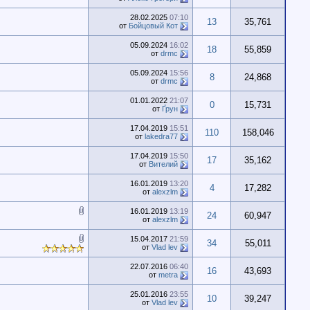
28.02.2025
07:10
13
35,761
от
Бойцовый Кот
05.09.2024
16:02
18
55,859
от
drmc
05.09.2024
15:56
8
24,868
от
drmc
01.01.2022
21:07
0
15,731
от
Ґрун
17.04.2019
15:51
110
158,046
от
lakedra77
17.04.2019
15:50
17
35,162
от
Вителий
16.01.2019
13:20
4
17,282
от
alexzlm
16.01.2019
13:19
24
60,947
от
alexzlm
15.04.2017
21:59
34
55,011
от
Vlad lev
22.07.2016
06:40
16
43,693
от
metra
25.01.2016
23:55
10
39,247
от
Vlad lev