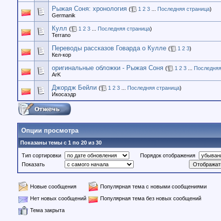
Рыжая Соня: хронология
(
1
2
3
...
Последняя страница
)
Germanik
Кулл
(
1
2
3
...
Последняя страница
)
Terrano
Переводы рассказов Говарда о Кулле
(
1
2
3
)
Кел-кор
оригинальные обложки - Рыжая Соня
(
1
2
3
...
Последняя
ArK
Джордж Бейли
(
1
2
3
...
Последняя страница
)
Икосаэдр
Опции просмотра
Показаны темы с 1 по 20 из 30
Тип сортировки
Порядок отображения
Показать
Новые сообщения
Популярная тема с новыми сообщениями
Нет новых сообщений
Популярная тема без новых сообщений
Тема закрыта