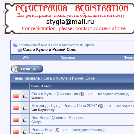
Хайборийский Мир
>
Сага о Бессмертных Героях
Сага о Кулле и Рыжей Соне
Wiki
Справка
Польз
Темы раздела
: Сага о Кулле и Рыжей Соне
Тема
/
Автор
Сага о Кулле,Хронология
(
1
2
3
...
Последняя страница
)
Warlock
Матильда Лутц " Рыжая Соня 2025"
(
1
2
3
...
Последняя 
Vart Raydorskiy
Red Sonja: Queen of Plagues
Cepiyc
Рыжая Роуз
(
1
2
3
...
Последняя страница
)
Warlock