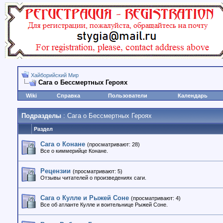
Хайборийский Мир
Сага о Бессмертных Героях
Wiki
Справка
Пользователи
Календарь
Подразделы
: Сага о Бессмертных Героях
Раздел
Сага о Конане
(просматривают: 28)
Все о киммерийце Конане.
Рецензии
(просматривают: 5)
Отзывы читателей о произведениях саги.
Сага о Кулле и Рыжей Соне
(просматривают: 4)
Все об атланте Кулле и воительнице Рыжей Соне.