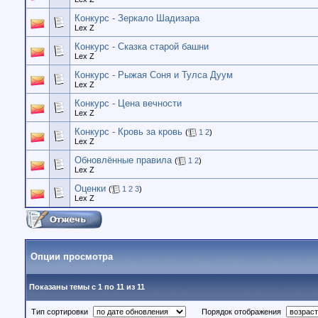
Конкурс - Зеркало Шадизара
Lex Z
Конкурс - Сказка старой башни
Lex Z
Конкурс - Рыжая Соня и Тулса Дуум
Lex Z
Конкурс - Цена вечности
Lex Z
Конкурс - Кровь за кровь
(
1
2
)
Lex Z
Обновлённые правила
(
1
2
)
Lex Z
Оценки
(
1
2
3
)
Lex Z
Опции просмотра
Показаны темы с 1 по 11 из 11
Тип сортировки
Порядок отображения