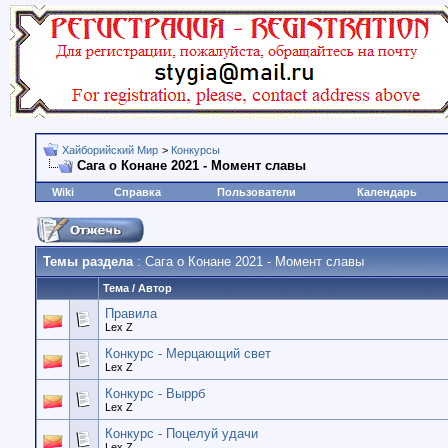
Хайборийский Мир
>
Конкурсы
Сага о Конане 2021 - Момент славы
Wiki
Справка
Пользователи
Календарь
Темы раздела
: Сага о Конане 2021 - Момент славы
Тема
/
Автор
Правила
Lex Z
Конкурс - Мерцающий свет
Lex Z
Конкурс - Выррб
Lex Z
Конкурс - Поцелуй удачи
Lex Z