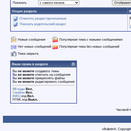
Показать
Опции раздела
И
Отметить раздел прочитанным
Показать родительский раздел
Новые сообщения
Популярная тема с новыми сообщениями
Нет новых сообщений
Популярная тема без новых сообщений
Тема закрыта
Ваши права в разделе
Вы
не можете
создавать темы
Вы
не можете
отвечать на сообщения
Вы
не можете
прикреплять файлы
Вы
не можете
редактировать сообщения
BB коды
Вкл.
Смайлы
Вкл.
[IMG]
код
Вкл.
HTML код
Выкл.
Часовой 
vBulletin®, Copyrigh