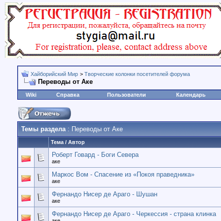
Хайборийский Мир
>
Творческие колонки посетителей форума
Переводы от Аке
Wiki
Справка
Пользователи
Календарь
Темы раздела
: Переводы от Аке
Тема
/
Автор
Роберт Говард - Боги Севера
аке
Маркос Вом - Спасение из «Покоя праведника»
аке
Фернандо Нисер де Араго - Шушан
аке
Фернандо Нисер де Араго - Черкессия - страна клинка
аке