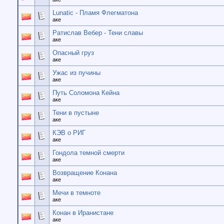
Lunatic - Пламя Флегматона
аке
Ратислав Вебер - Тени славы
аке
Опасный груз
аке
Ужас из пучины
аке
Путь Соломона Кейна
аке
Тени в пустыне
аке
КЭВ о РИГ
аке
Гондола темной смерти
аке
Возвращение Конана
аке
Мечи в темноте
аке
Конан в Иранистане
аке