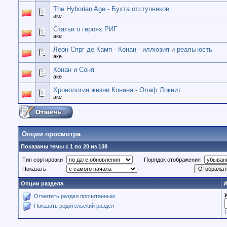
The Hyborian Age - Бухта отступников
аке
Статьи о героях РИГ
аке
Леон Спрг де Камп - Конан - иллюзия и реальность
аке
Конан и Соня
аке
Хронология жизни Конана - Олаф Локнит
аке
Опции просмотра
Показаны темы с 1 по 20 из 138
Тип сортировки
Порядок отображения
Показать
Опции раздела
И
Отметить раздел прочитанным
Показать родительский раздел