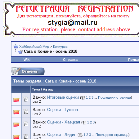
Хайборийский Мир
>
Конкурсы
Сага о Конане - осень 2018
Wiki
Справка
Польз
Темы раздела
: Сага о Конане - осень 2018
Тема
/
Автор
Важно:
Итоговые оценки
(
1
2
3
...
Последняя страница
)
Lex Z
Важно:
Оценки - Тулина
Lex Z
Важно:
Оценки - Хаецкая
(
1
2
3
)
Lex Z
Важно:
Оценки - Лидин
(
1
2
3
...
Последняя страница
)
Lex Z