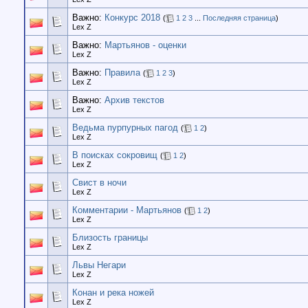
Важно:
Конкурс 2018
(
1
2
3
...
Последняя страница
)
Lex Z
Важно:
Мартьянов - оценки
Lex Z
Важно:
Правила
(
1
2
3
)
Lex Z
Важно:
Архив текстов
Lex Z
Ведьма пурпурных пагод
(
1
2
)
Lex Z
В поисках сокровищ
(
1
2
)
Lex Z
Свист в ночи
Lex Z
Комментарии - Мартьянов
(
1
2
)
Lex Z
Близость границы
Lex Z
Львы Негари
Lex Z
Конан и река ножей
Lex Z