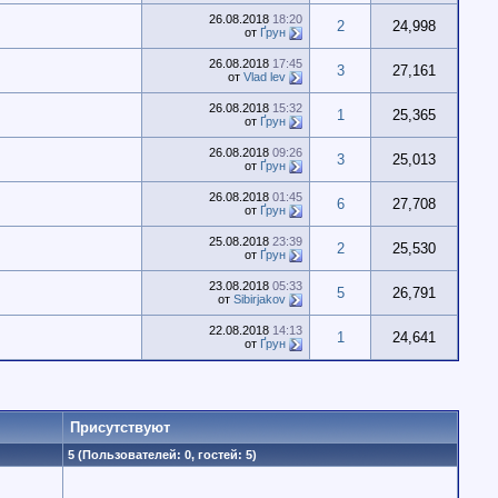
26.08.2018
18:20
2
24,998
от
Ґрун
26.08.2018
17:45
3
27,161
от
Vlad lev
26.08.2018
15:32
1
25,365
от
Ґрун
26.08.2018
09:26
3
25,013
от
Ґрун
26.08.2018
01:45
6
27,708
от
Ґрун
25.08.2018
23:39
2
25,530
от
Ґрун
23.08.2018
05:33
5
26,791
от
Sibirjakov
22.08.2018
14:13
1
24,641
от
Ґрун
Присутствуют
5 (Пользователей: 0, гостей: 5)