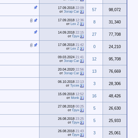
17.09.2018
22:09
57
98,072
от
Зогар Саг
17.09.2018
12:36
8
31,340
от
Lex Z
14.09.2018
22:15
27
77,708
от
Ґрун
17.08.2018
21:42
0
24,210
от
Lex Z
09.03.2024
21:41
12
95,708
от
Зогар Саг
20.04.2020
22:56
13
76,669
от
Зогар Саг
06.10.2018
22:13
3
28,306
от
Тусек
15.09.2018
12:52
16
48,426
от
Monk
27.08.2018
00:25
5
26,630
от
Ґрун
26.08.2018
23:25
5
25,933
от
Ґрун
26.08.2018
21:43
3
25,061
от
Ґрун