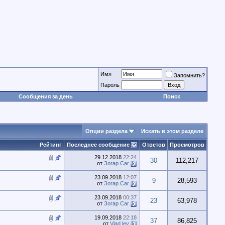
Имя
Запомнить?
Пароль
Сообщения за день
Поиск
Опции раздела
Искать в этом разделе
Рейтинг
Последнее сообщение
Ответов
Просмотров
29.12.2018
22:24
30
112,217
от
Зогар Саг
23.09.2018
12:07
9
28,593
от
Зогар Саг
23.09.2018
00:37
23
63,978
от
Зогар Саг
19.09.2018
22:18
37
86,825
от
Vlad lev