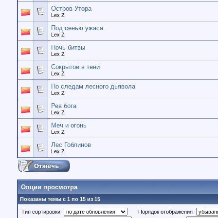
Остров Утора
Lex Z
Под сенью ужаса
Lex Z
Ночь битвы
Lex Z
Сокрытое в тени
Lex Z
По следам лесного дьявола
Lex Z
Рев бога
Lex Z
Меч и огонь
Lex Z
Лес Гоблинов
Lex Z
Опции просмотра
Показаны темы с 1 по 15 из 15
Тип сортировки
Порядок отображения