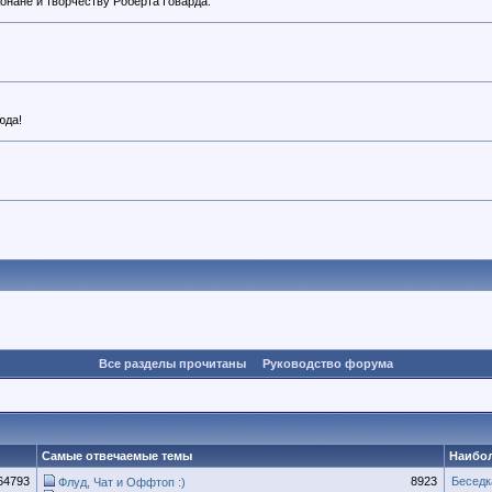
онане и творчеству Роберта Говарда.
юда!
Все разделы прочитаны
Руководство форума
Самые отвечаемые темы
Наибо
64793
8923
Беседк
Флуд, Чат и Оффтоп :)