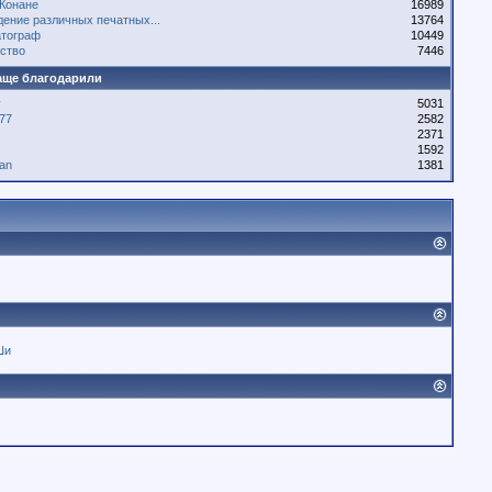
 Конане
16989
ение различных печатных...
13764
тограф
10449
ство
7446
аще благодарили
v
5031
a77
2582
2371
1592
gan
1381
Ши