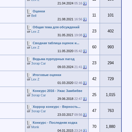
21.04.2024
05:16
Оценки
11
101
от
Bell
21.08.2021
16:56
Общая тема для обсуждений
23
402
от
Lex Z
31.05.2021
19:08
Сводная таблица оценок и...
60
993
от
Lex Z
11.05.2020
05:42
Ведьма пурпурных пагод
23
294
от
Зогар Саг
09.03.2024
21:41
Итоговые оценки
42
729
от
Lex Z
01.03.2020
02:46
Конкурс 2016 - Ужас Замбибве
25
1,015
от
Зогар Саг
29.06.2018
22:47
Хоррор конкурс - Верность...
47
763
от
Зогар Саг
23.03.2017
09:56
Конкурс - Последняя ходка
70
1,880
от
Monk
04.01.2015
23:24