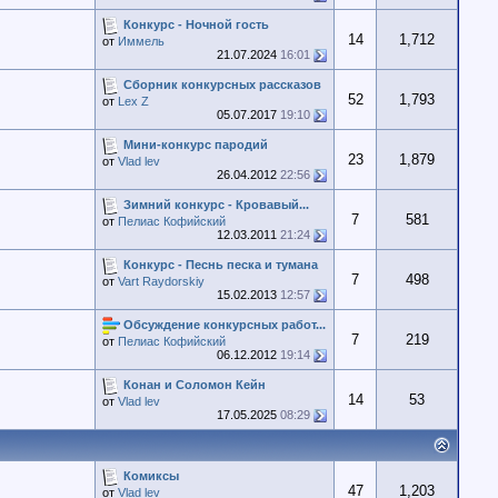
Конкурс - Ночной гость
14
1,712
от
Иммель
21.07.2024
16:01
Сборник конкурсных рассказов
52
1,793
от
Lex Z
05.07.2017
19:10
Мини-конкурс пародий
23
1,879
от
Vlad lev
26.04.2012
22:56
Зимний конкурс - Кровавый...
7
581
от
Пелиас Кофийский
12.03.2011
21:24
Конкурс - Песнь песка и тумана
7
498
от
Vart Raydorskiy
15.02.2013
12:57
Обсуждение конкурсных работ...
7
219
от
Пелиас Кофийский
06.12.2012
19:14
Конан и Соломон Кейн
14
53
от
Vlad lev
17.05.2025
08:29
Комиксы
47
1,203
от
Vlad lev