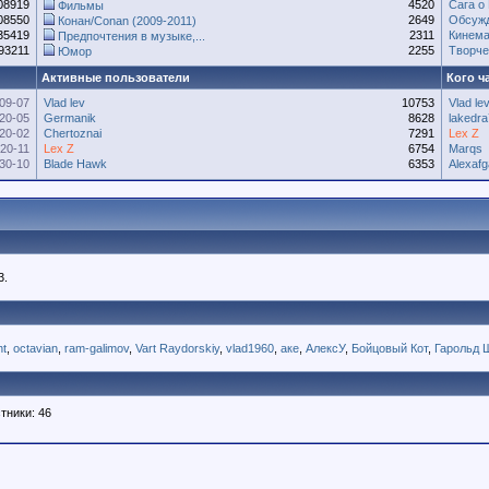
08919
4520
Сага о
Фильмы
08550
2649
Обсужд
Конан/Conan (2009-2011)
35419
2311
Кинема
Предпочтения в музыке,...
93211
2255
Творче
Юмор
Активные пользователи
Кого ч
09-07
Vlad lev
10753
Vlad le
20-05
Germanik
8628
lakedr
20-02
Chertoznai
7291
Lex Z
20-11
Lex Z
6754
Marqs
30-10
Blade Hawk
6353
Alexaf
3.
t
,
octavian
,
ram-galimov
,
Vart Raydorskiy
,
vlad1960
,
аке
,
АлексУ
,
Бойцовый Кот
,
Гарольд 
тники: 46