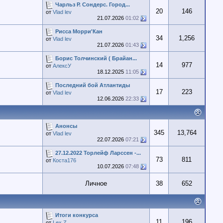
Чарльз Р. Сондерс. Город...
20
146
от
Vlad lev
21.07.2026
01:02
Рисса Морри'Кан
34
1,256
от
Vlad lev
21.07.2026
01:43
Борис Толчинский ( Брайан...
14
977
от
АлексУ
18.12.2025
11:05
Последний бой Атлантиды
17
223
от
Vlad lev
12.06.2026
22:33
Анонсы
345
13,764
от
Vlad lev
22.07.2026
07:21
27.12.2022 Торлейф Ларссен -...
73
811
от
Коста176
10.07.2026
07:48
Личное
38
652
Итоги конкурса
11
196
от
Lex Z