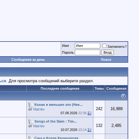
Имя
Запомнить?
Пароль
Сообщения за день
Поиск
ься
. Для просмотра сообщений выберите раздел.
Последнее сообщение
Темы
Сообщения
Конан и меньшее зло (Ник...
242
16,989
от
Vlad lev
07.08.2026
22:36
Songs of the Slain : Tim...
132
2,485
от
Vlad lev
10.07.2026
13:14
Сага о Кулле,Хронология