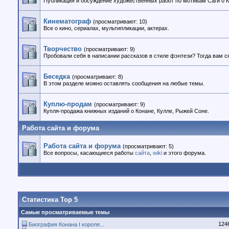
Публикация и обсуждение художественных работ по мотивам Саги о К
Кинематограф
(просматривают: 10)
Все о кино, сериалах, мультипликации, актерах.
Творчество
(просматривают: 9)
Пробовали себя в написании рассказов в стиле фэнтези? Тогда вам с
Беседка
(просматривают: 8)
В этом разделе можно оставлять сообщения на любые темы.
Куплю-продам
(просматривают: 9)
Купля-продажа книжных изданий о Конане, Кулле, Рыжей Соне.
Работа сайта и форума
Работа сайта и форума
(просматривают: 5)
Все вопросы, касающиеся работы
сайта
,
wiki
и этого форума.
Статистика Top 5
Самые просматриваемые темы
124
Биография Конана I короля...