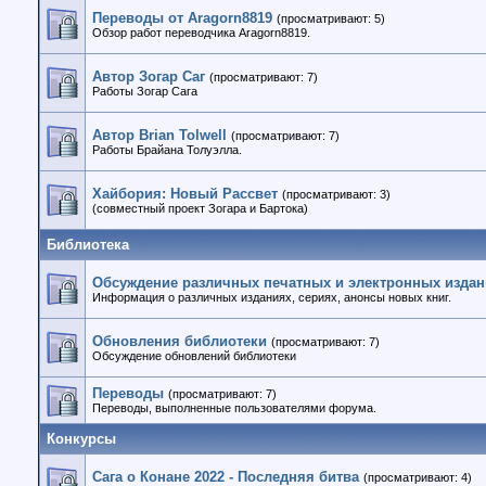
Переводы от Aragorn8819
(просматривают: 5)
Обзор работ переводчика Aragorn8819.
Автор Зогар Саг
(просматривают: 7)
Работы Зогар Сага
Автор Brian Tolwell
(просматривают: 7)
Работы Брайана Толуэлла.
Хайбория: Новый Рассвет
(просматривают: 3)
(совместный проект Зогара и Бартока)
Библиотека
Обсуждение различных печатных и электронных изда
Информация о различных изданиях, сериях, анонсы новых книг.
Обновления библиотеки
(просматривают: 7)
Обсуждение обновлений библиотеки
Переводы
(просматривают: 7)
Переводы, выполненные пользователями форума.
Конкурсы
Сага о Конане 2022 - Последняя битва
(просматривают: 4)