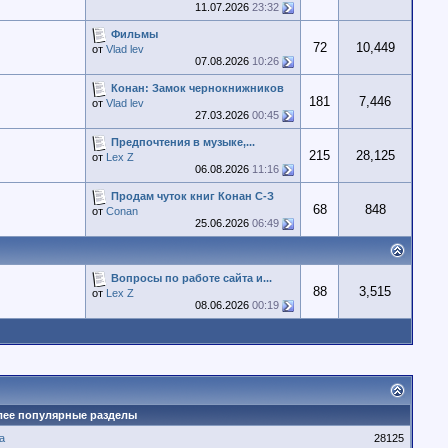
11.07.2026
23:32
Фильмы
72
10,449
от
Vlad lev
07.08.2026
10:26
Конан: Замок чернокнижников
181
7,446
от
Vlad lev
27.03.2026
00:45
Предпочтения в музыке,...
215
28,125
от
Lex Z
06.08.2026
11:16
Продам чуток книг Конан С-З
68
848
от
Conan
25.06.2026
06:49
Вопросы по работе сайта и...
88
3,515
от
Lex Z
08.06.2026
00:19
лее популярные разделы
а
28125