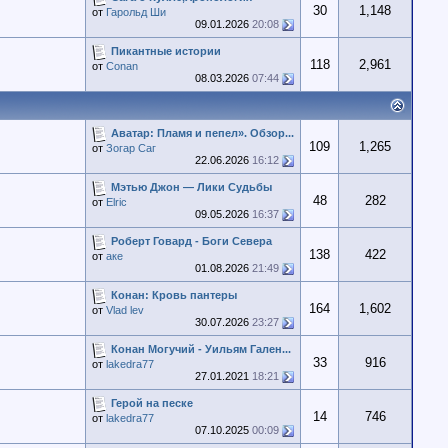
30
1,148
от
Гарольд Ши
09.01.2026
20:08
Пикантные истории
118
2,961
от
Conan
08.03.2026
07:44
Аватар: Пламя и пепел». Обзор...
109
1,265
от
Зогар Саг
22.06.2026
16:12
Мэтью Джон — Лики Судьбы
48
282
от
Elric
09.05.2026
16:37
Роберт Говард - Боги Севера
138
422
от
аке
01.08.2026
21:49
Конан: Кровь пантеры
164
1,602
от
Vlad lev
30.07.2026
23:27
Конан Могучий - Уильям Гален...
33
916
от
lakedra77
27.01.2021
18:21
Герой на песке
14
746
от
lakedra77
07.10.2025
00:09