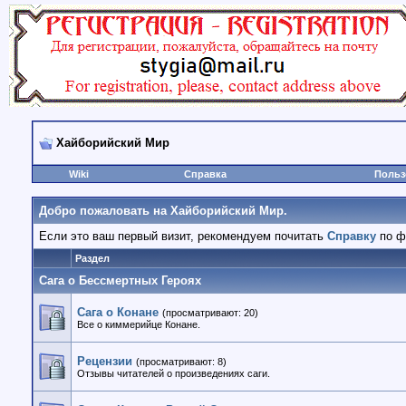
Хайборийский Мир
Wiki
Справка
Польз
Добро пожаловать на Хайборийский Мир.
Если это ваш первый визит, рекомендуем почитать
Справку
по ф
Раздел
Сага о Бессмертных Героях
Сага о Конане
(просматривают: 20)
Все о киммерийце Конане.
Рецензии
(просматривают: 8)
Отзывы читателей о произведениях саги.