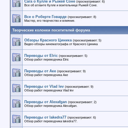
Сага о Кулле и Рыжей Соне
(просматривают: 6)
Все об атланте Кулле и воительнице Рыжей Соне.
Все о Роберте Говарде
(просматривают: 8)
Мастер, его творчество и влияние.
Творческие колонки посетителей форума
Обзоры Красного Циника
(просматривают: 5)
Видео-обзоры кинематографа от Красного Циника
Переводы от Elric
(просматривают: 5)
Обзор работ переводчика Elric
Переводы от Аке
(просматривают: 9)
Обзор работ переводчика Аке
Переводы от Vlad lev
(просматривают: 9)
Обзор работ переводчика Vlad lev
Переводы от Alexafgan
(просматривают: 2)
Обзор работ переводчика Alexafgan.
Переводы от lakedra77
(просматривают: 6)
Обзор работ переводчика lakedra77.