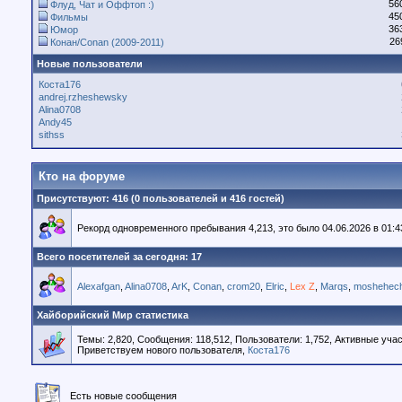
56
Флуд, Чат и Оффтоп :)
45
Фильмы
36
Юмор
26
Конан/Conan (2009-2011)
Новые пользователи
Коста176
andrej.rzheshewsky
Alina0708
Andy45
sithss
Кто на форуме
Присутствуют
: 416 (0 пользователей и 416 гостей)
Рекорд одновременного пребывания 4,213, это было 04.06.2026 в 01:4
Всего посетителей за сегодня: 17
Alexafgan
,
Alina0708
,
ArK
,
Conan
,
crom20
,
Elric
,
Lex Z
,
Marqs
,
moshehech
Хайборийский Мир статистика
Темы: 2,820, Сообщения: 118,512, Пользователи: 1,752,
Активные учас
Приветствуем нового пользователя,
Коста176
Есть новые сообщения