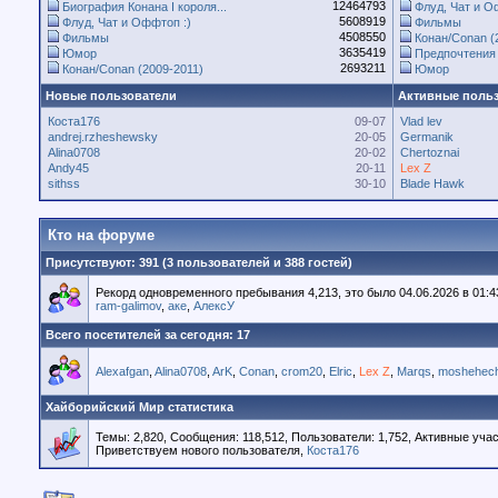
12464793
Биография Конана I короля...
Флуд, Чат и О
5608919
Флуд, Чат и Оффтоп :)
Фильмы
4508550
Фильмы
Конан/Conan (
3635419
Юмор
Предпочтения 
2693211
Конан/Conan (2009-2011)
Юмор
Новые пользователи
Активные поль
Коста176
09-07
Vlad lev
andrej.rzheshewsky
20-05
Germanik
Alina0708
20-02
Chertoznai
Andy45
20-11
Lex Z
sithss
30-10
Blade Hawk
Кто на форуме
Присутствуют
: 391 (3 пользователей и 388 гостей)
Рекорд одновременного пребывания 4,213, это было 04.06.2026 в 01:4
ram-galimov
,
аке
,
АлексУ
Всего посетителей за сегодня: 17
Alexafgan
,
Alina0708
,
ArK
,
Conan
,
crom20
,
Elric
,
Lex Z
,
Marqs
,
moshehech
Хайборийский Мир статистика
Темы: 2,820, Сообщения: 118,512, Пользователи: 1,752,
Активные учас
Приветствуем нового пользователя,
Коста176