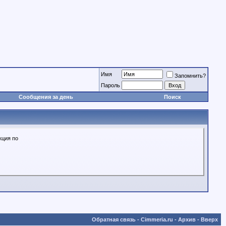
Имя
Запомнить?
Пароль
Сообщения за день
Поиск
кция по
Обратная связь
-
Cimmeria.ru
-
Архив
-
Вверх