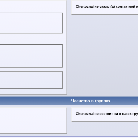
Chertoznai не указал(а) контактной
Членство в группах
Chertoznai не состоит ни в каких гр