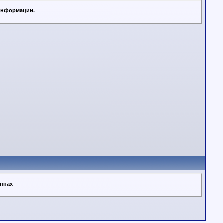
 информации.
уппах