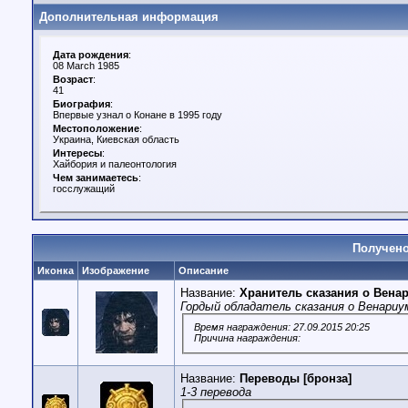
Дополнительная информация
Дата рождения
:
08 March 1985
Возраст
:
41
Биография
:
Впервые узнал о Конане в 1995 году
Местоположение
:
Украина, Киевская область
Интересы
:
Хайбория и палеонтология
Чем занимаетесь
:
госслужащий
Получено
Иконка
Изображение
Описание
Название:
Хранитель сказания о Вена
Гордый обладатель сказания о Венариу
Время награждения: 27.09.2015 20:25
Причина награждения:
Название:
Переводы [бронза]
1-3 перевода