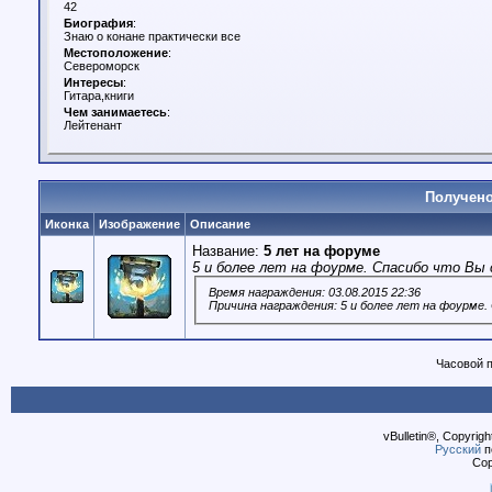
42
Биография
:
Знаю о конане практически все
Местоположение
:
Североморск
Интересы
:
Гитара,книги
Чем занимаетесь
:
Лейтенант
Получено
Иконка
Изображение
Описание
Название:
5 лет на форуме
5 и более лет на фоурме. Спасибо что Вы 
Время награждения: 03.08.2015 22:36
Причина награждения: 5 и более лет на фоурме.
Часовой 
vBulletin®, Copyrigh
Русский
п
Cop