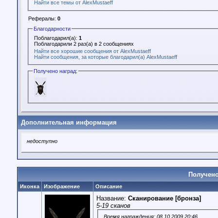
Найти все темы от AlexMustaeff
Рефералы:
0
Благодарности
Поблагодарил(а):
1
Поблагодарили 2 раз(а) в 2 сообщениях
Найти все хорошие сообщения от AlexMustaeff
Найти сообщения, за которые благодарил(а) AlexMustaeff
Получено наград:
Дополнительная информация
недоступно
Получено
Иконка
Изображение
Описание
Название:
Сканирование [бронза]
5-19 cканов
Время награждения: 08.10.2009 20:46