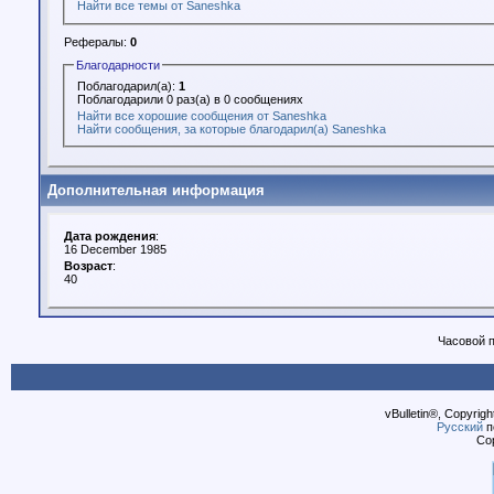
Найти все темы от Saneshka
Рефералы:
0
Благодарности
Поблагодарил(а):
1
Поблагодарили 0 раз(а) в 0 сообщениях
Найти все хорошие сообщения от Saneshka
Найти сообщения, за которые благодарил(а) Saneshka
Дополнительная информация
Дата рождения
:
16 December 1985
Возраст
:
40
Часовой 
vBulletin®, Copyrigh
Русский
п
Cop