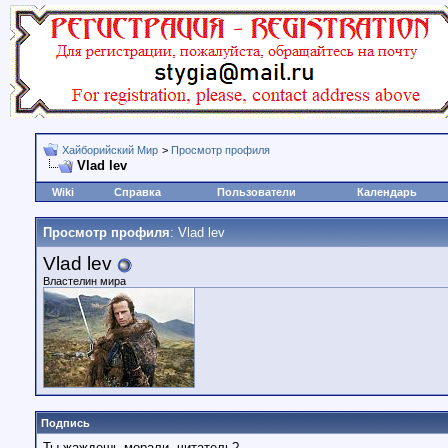
Хайборийский Мир
>
Просмотр профиля
Vlad lev
Wiki
Справка
Пользователи
Календарь
Просмотр профиля
: Vlad lev
Vlad lev
Властелин мира
Подпись
Ты жаждешь морали, читатель?