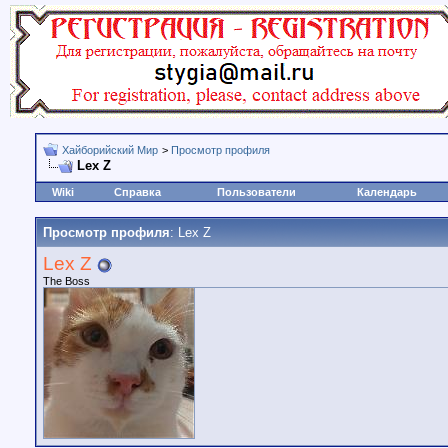
Хайборийский Мир
>
Просмотр профиля
Lex Z
Wiki
Справка
Пользователи
Календарь
Просмотр профиля
: Lex Z
Lex Z
The Boss