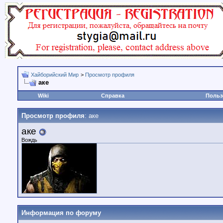
Хайборийский Мир
>
Просмотр профиля
аке
Wiki
Справка
Польз
Просмотр профиля
: аке
аке
Вождь
Информация по форуму