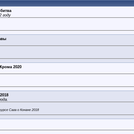
 битва
2 году
лавы
 Крома 2020
 2018
года.
курсе Сага о Конане 2018