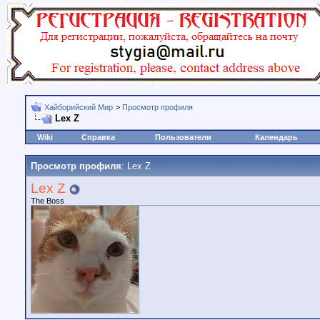
Хайборийский Мир
>
Просмотр профиля
Lex Z
Wiki
Справка
Пользователи
Календарь
Просмотр профиля
: Lex Z
Lex Z
The Boss