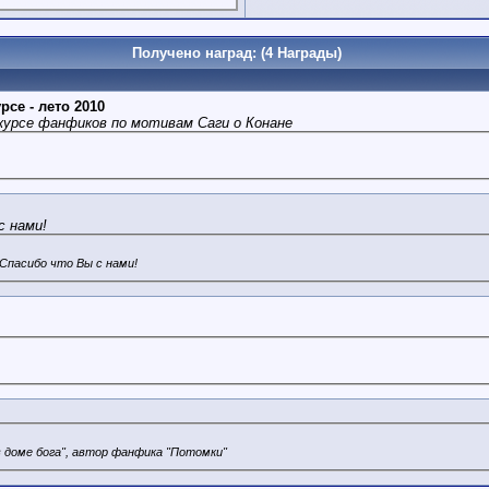
Получено наград: (4 Награды)
рсе - лето 2010
нкурсе фанфиков по мотивам Саги о Конане
с нами!
 Спасибо что Вы с нами!
 доме бога", автор фанфика "Потомки"