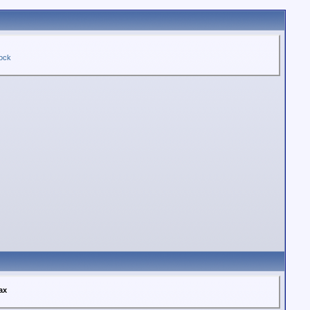
ock
ах