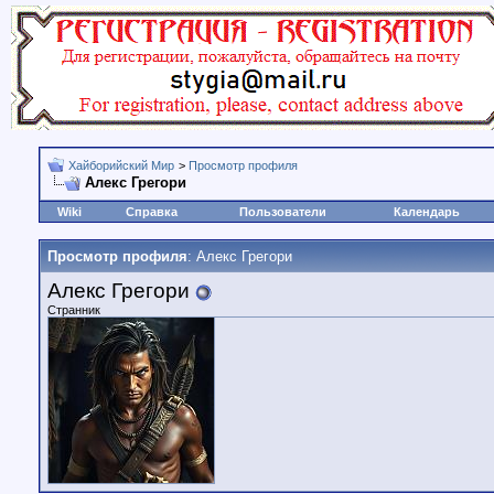
Хайборийский Мир
>
Просмотр профиля
Алекс Грегори
Wiki
Справка
Пользователи
Календарь
Просмотр профиля
: Алекс Грегори
Алекс Грегори
Странник