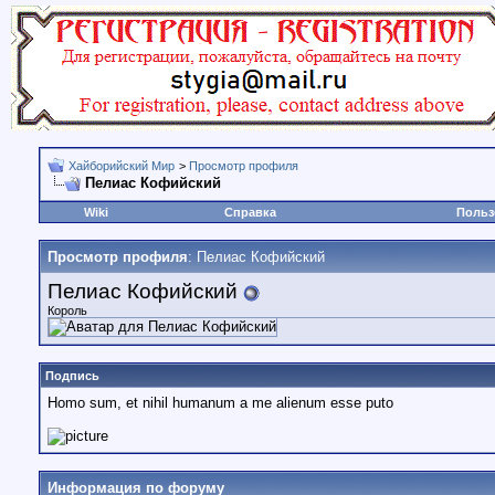
Хайборийский Мир
>
Просмотр профиля
Пелиас Кофийский
Wiki
Справка
Польз
Просмотр профиля
: Пелиас Кофийский
Пелиас Кофийский
Король
Подпись
Homo sum, et nihil humanum a me alienum esse puto
Информация по форуму