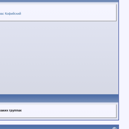
иас Кофийский
каких группах