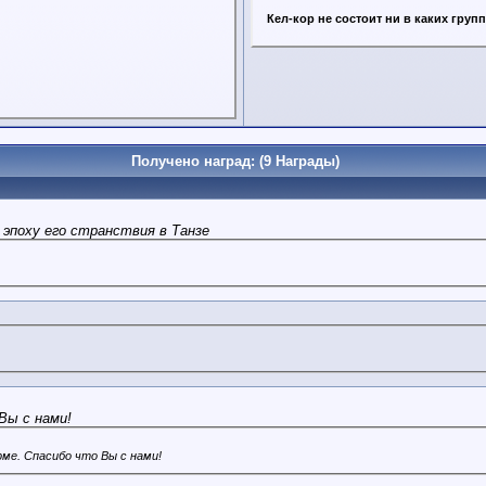
Кел-кор не состоит ни в каких груп
Получено наград: (9 Награды)
 эпоху его странствия в Танзе
Вы с нами!
рме. Спасибо что Вы с нами!