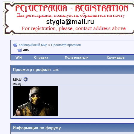
Хайборийский Мир
>
Просмотр профиля
аке
Wiki
Справка
Пользователи
Календарь
Просмотр профиля
: аке
аке
Вождь
Информация по форуму