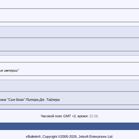
ие империи"
мана "Сын Бога" Питера Дж. Тайлера
Часовой пояс GMT +2, время:
22:26
.
vBulletin®, Copyright ©2000-2026, Jelsoft Enterprises Ltd.