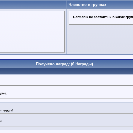
Членство в группах
Germanik не состоит ни в каких гру
Получено наград: (6 Награды)
орме.
с нами!
.ru